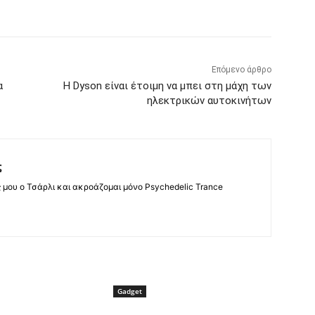
Επόμενο άρθρο
α
Η Dyson είναι έτοιμη να μπει στη μάχη των
ηλεκτρικών αυτοκινήτων
ς
ς μου ο Τσάρλι και ακροάζομαι μόνο Psychedelic Trance
Gadget