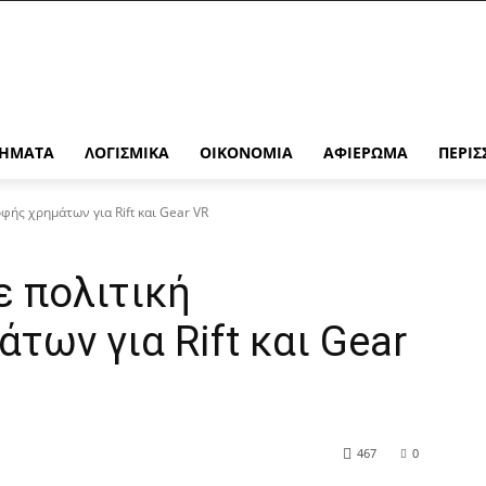
ΉΜΑΤΑ
ΛΟΓΙΣΜΙΚΆ
ΟΙΚΟΝΟΜΊΑ
ΑΦΙΈΡΩΜΑ
ΠΕΡΙΣ
φής χρημάτων για Rift και Gear VR
ε πολιτική
των για Rift και Gear
467
0