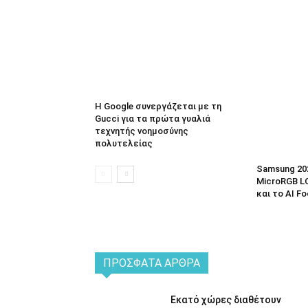
Η Google συνεργάζεται με τη
Gucci για τα πρώτα γυαλιά
τεχνητής νοημοσύνης
πολυτελείας
Samsung 20
MicroRGB LC
και το AI F
ΠΡΌΣΦΑΤΑ ΆΡΘΡΑ
Εκατό χώρες διαθέτουν