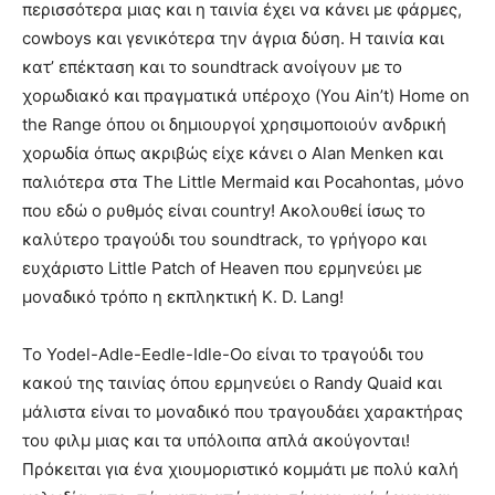
περισσότερα μιας και η ταινία έχει να κάνει με φάρμες,
cowboys και γενικότερα την άγρια δύση. Η ταινία και
κατ’ επέκταση και το soundtrack ανοίγουν με το
χορωδιακό και πραγματικά υπέροχο (You Ain’t) Home on
the Range όπου οι δημιουργοί χρησιμοποιούν ανδρική
χορωδία όπως ακριβώς είχε κάνει ο Alan Menken και
παλιότερα στα The Little Mermaid και Pocahontas, μόνο
που εδώ ο ρυθμός είναι country! Ακολουθεί ίσως το
καλύτερο τραγούδι του soundtrack, το γρήγορο και
ευχάριστο Little Patch of Heaven που ερμηνεύει με
μοναδικό τρόπο η εκπληκτική K. D. Lang!
Το Yodel-Adle-Eedle-Idle-Oo είναι το τραγούδι του
κακού της ταινίας όπου ερμηνεύει ο Randy Quaid και
μάλιστα είναι το μοναδικό που τραγουδάει χαρακτήρας
του φιλμ μιας και τα υπόλοιπα απλά ακούγονται!
Πρόκειται για ένα χιουμοριστικό κομμάτι με πολύ καλή