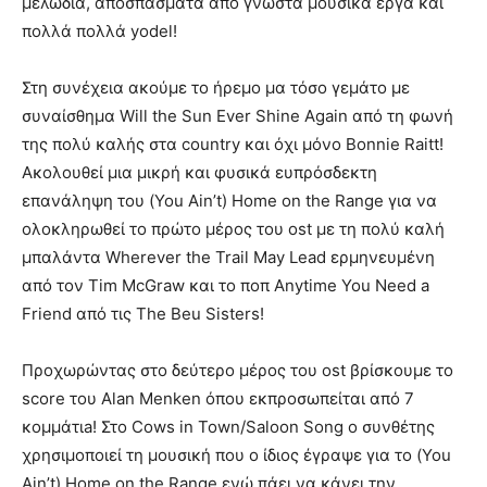
μελωδία, αποσπάσματα από γνωστά μουσικά έργα και
πολλά πολλά yodel!
Στη συνέχεια ακούμε το ήρεμο μα τόσο γεμάτο με
συναίσθημα Will the Sun Ever Shine Again από τη φωνή
της πολύ καλής στα country και όχι μόνο Bonnie Raitt!
Ακολουθεί μια μικρή και φυσικά ευπρόσδεκτη
επανάληψη του (You Ain’t) Home on the Range για να
ολοκληρωθεί το πρώτο μέρος του ost με τη πολύ καλή
μπαλάντα Wherever the Trail May Lead ερμηνευμένη
από τον Tim McGraw και το ποπ Anytime You Need a
Friend από τις The Beu Sisters!
Προχωρώντας στο δεύτερο μέρος του ost βρίσκουμε το
score του Alan Menken όπου εκπροσωπείται από 7
κομμάτιa! Στο Cows in Town/Saloon Song ο συνθέτης
χρησιμοποιεί τη μουσική που ο ίδιος έγραψε για το (You
Ain’t) Home on the Range ενώ πάει να κάνει την