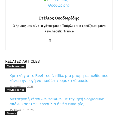
Στέλιος Θεοδωρίδης
Ο ήρωας μου είναι ο γάτος μου ο Τσάρλι και ακροάζομαι μόνο
Psychedelic Trance
RELATED ARTICLES
Movies-series
Κριτική για το Beef του Netflix: μια μαύρη κωμωδία που
κάνει την οργή να μοιάζει τρομακτικά οικεία
18 Απριλίου 2026
Movies-series
Μετατροπή κλασικών ταινιών με τεχνητή νοημοσύνη
από 4:3 σε 16:9: ιεροσυλία ή νέα ευκαιρία;
15 Απριλίου 2026
Games