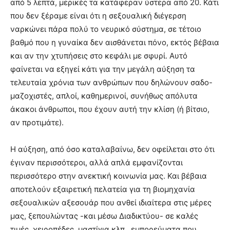
από 5 λεπτά, μερικές τα κατάφεραν ύστερα από 20. Κάτι
που δεν ξέραμε είναι ότι η σεξουαλική διέγερση
ναρκώνει πάρα πολύ το νευρικό σύστημα, σε τέτοιο
βαθμό που η γυναίκα δεν αισθάνεται πόνο, εκτός βέβαια
και αν την χτυπήσεις στο κεφάλι με σφυρί. Αυτό
φαίνεται να εξηγεί κάτι για την μεγάλη αύξηση τα
τελευταία χρόνια των ανθρώπων που δηλώνουν σαδο-
μαζοχιστές, απλοί, καθημερινοί, συνήθως απόλυτα
άκακοι άνθρωποι, που έχουν αυτή την κλίση (ή βίτσιο,
αν προτιμάτε).
Η αύξηση, από όσο καταλαβαίνω, δεν οφείλεται στο ότι
έγιναν περισσότεροι, αλλά απλά εμφανίζονται
περισσότερο στην ανεκτική κοινωνία μας. Και βέβαια
αποτελούν εξαιρετική πελατεία για τη βιομηχανία
σεξουαλικών αξεσουάρ που ανθεί ιδιαίτερα στις μέρες
μας, ξεπουλώντας -και μέσω Διαδικτύου- σε καλές
τιμές, χειροπέδες, μαστίγια κλπ., εμπορεύματα που