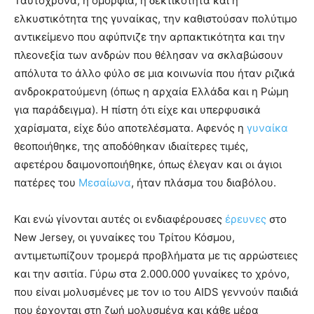
Ταυτόχρονα, η ομορφιά, η δεκτικότητα και η
ελκυστικότητα της γυναίκας, την καθιστούσαν πολύτιμο
αντικείμενο που αφύπνιζε την αρπακτικότητα και την
πλεονεξία των ανδρών που θέλησαν να σκλαβώσουν
απόλυτα το άλλο φύλο σε μια κοινωνία που ήταν ριζικά
ανδροκρατούμενη (όπως η αρχαία Ελλάδα και η Ρώμη
για παράδειγμα). Η πίστη ότι είχε και υπερφυσικά
χαρίσματα, είχε δύο αποτελέσματα. Αφενός η
γυναίκα
θεοποιήθηκε, της αποδόθηκαν ιδιαίτερες τιμές,
αφετέρου δαιμονοποιήθηκε, όπως έλεγαν και οι άγιοι
πατέρες του
Μεσαίωνα
, ήταν πλάσμα του διαβόλου.
Και ενώ γίνονται αυτές οι ενδιαφέρουσες
έρευνες
στο
New Jersey, οι γυναίκες του Τρίτου Κόσμου,
αντιμετωπίζουν τρομερά προβλήματα με τις αρρώστειες
και την ασιτία. Γύρω στα 2.000.000 γυναίκες το χρόνο,
που είναι μολυσμένες με τον ιο του AIDS γεννούν παιδιά
που έρχονται στη ζωή μολυσμένα και κάθε μέρα