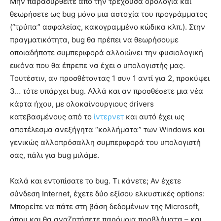
Μην παρασυρθείτε από την τρέχουσα ορολογία και
θεωρήσετε ως bug μόνο μια αστοχία του προγράμματος
(“τρύπα” ασφαλείας, κακογραμμένο κώδικα κλπ.). Στην
πραγματικότητα, bug θα πρέπει να θεωρήσουμε
οποιαδήποτε συμπεριφορά αλλοιώνει την φυσιολογική
εικόνα που θα έπρεπε να έχει ο υπολογιστής μας.
Τουτέστιν, αν προσθέτοντας 1 συν 1 αντί για 2, προκύψει
3… τότε υπάρχει bug. Αλλά και αν προσθέσετε μια νέα
κάρτα ήχου, με ολοκαίνουργιους drivers
κατεβασμένους από το
ίντερνετ
και αυτό έχει ως
αποτέλεσμα ανεξήγητα “κολλήματα” των Windows και
γενικώς αλλοπρόσαλλη συμπεριφορά του υπολογιστή
σας, πάλι για bug μιλάμε.
Καλά και εντοπίσατε το bug. Τι κάνετε; Αν έχετε
σύνδεση Internet, έχετε δύο εξίσου ελκυστικές options:
Μπορείτε να πάτε στη βάση δεδομένων της Microsoft,
όπου και θα αναζητήσετε παρόμοια προβλήματα – και,