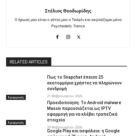
Στέλιος Θεοδωρίδης
Ο ήρωας μου είναι ο γάτος μου ο Τσάρλι και ακροάζομαι μόνο
Psychedelic Trance
RELATED ARTICLES
Πως το Snapchat έπεισε 25
εκατομμύρια χρήστες να πληρώνουν
συνδρομή
21 Φεβρουαρίου 2026
Εφαρμογές
Προειδοποίηση: Το Android malware
Massiv παρουσιάζεται ως IPTV
εφαρμογή για να κλέβει τραπεζικά
στοιχεία
Εφαρμογές
20 Φεβρουαρίου 2026
Google Play και ασφάλεια: η Google