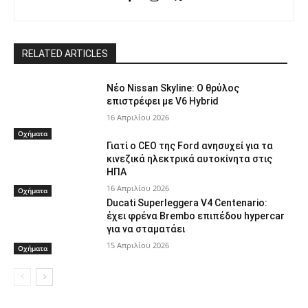
RELATED ARTICLES
Νέο Nissan Skyline: Ο θρύλος
επιστρέφει με V6 Hybrid
16 Απριλίου 2026
Οχήματα
Γιατί ο CEO της Ford ανησυχεί για τα
κινεζικά ηλεκτρικά αυτοκίνητα στις
ΗΠΑ
16 Απριλίου 2026
Οχήματα
Ducati Superleggera V4 Centenario:
έχει φρένα Brembo επιπέδου hypercar
για να σταματάει
15 Απριλίου 2026
Οχήματα