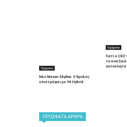
Οχήματα
Γιατί ο CEO
τα κινεζικά
αυτοκίνητα
Οχήματα
Νέο Nissan Skyline: Ο θρύλος
επιστρέφει με V6 Hybrid
ΠΡΌΣΦΑΤΑ ΆΡΘΡΑ