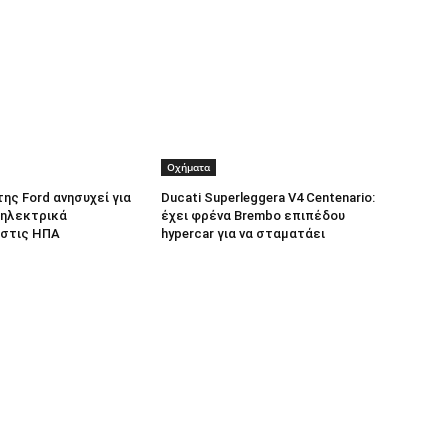
Οχήματα
 της Ford ανησυχεί για
Ducati Superleggera V4 Centenario:
 ηλεκτρικά
έχει φρένα Brembo επιπέδου
 στις ΗΠΑ
hypercar για να σταματάει