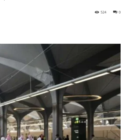
524
0