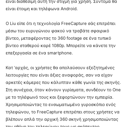
είναι διαθέσιμη αυτή την στιγμή για χρήση. Σύντομα θα
είναι έτοιμη και τηλέφωνα Android.
Ο Liu είπε ότι η τεχνολογία FreeCapture σάς επιτρέπει
μέσω του ευρυγώνιου φακού να τραβάτε σφαιρικό
βίντεο, μεταφέροντας το 360 footage σε ένα τυπικό
βίντεο σταθερού καρέ 1080p. Μπορείτε να κάνετε την
επεξεργασία σε ένα smartphone.
Κατ ‘αρχάς, οι χρήστες θα απολαύσουν εξεζητημένες
λειτουργίες που είναι άξιες αναφοράς, σαν να είχαν
αρκετές κάμερες που κάλυπταν κάθε γωνία της σκηνής.
Στη συνέχεια, όταν κάνουν γυρίσματα, συνδέουν το One
με το τηλέφωνό τους και ξεφορτώνουν την εμπειρία.
Χρησιμοποιώντας το ενσωματωμένο γυροσκόπιο ενός
τηλεφώνου, το FreeCapture επιτρέπει στους χρήστες να
βλέπουν απλά την αρχική 360 σκηνή χρησιμοποιώντας
την οθόνη του τηλεφώνου τους ως σκόπευτρο.