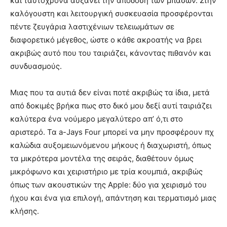
και ταυτόχρονα αυξάνει την απόδοση των μπάσων. Στην
καλόγουστη και λειτουργική συσκευασία προσφέρονται
πέντε ζευγάρια λαστιχένιων τελειωμάτων σε
διαφορετικό μέγεθος, ώστε ο κάθε ακροατής να βρει
ακριβώς αυτό που του ταιριάζει, κάνοντας πιθανόν και
συνδυασμούς.
Μιας που τα αυτιά δεν είναι ποτέ ακριβώς τα ίδια, μετά
από δοκιμές βρήκα πως στο δικό μου δεξί αυτί ταιριάζει
καλύτερα ένα νούμερο μεγαλύτερο απ’ ό,τι στο
αριστερό. Τα a-Jays Four μπορεί να μην προσφέρουν πχ
καλώδια αυξομειωνόμενου μήκους ή διαχωριστή, όπως
τα μικρότερα μοντέλα της σειράς, διαθέτουν όμως
μικρόφωνο και χειριστήριο με τρία κουμπιά, ακριβώς
όπως των ακουστικών της Apple: δύο για χειρισμό του
ήχου και ένα για επιλογή, απάντηση και τερματισμό μιας
κλήσης.