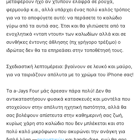
μεταφέρουν ήχο αν χτυπούν ελαφρά σε ρούχα,
φερμουάρ κ.α., αλλά υπάρχει ένας πολύ καλός τρόπος
για να το αποφύγετε αυτό: να περάσετε το καλώδιο
γύρω από τα αυτιά σας. Έτσι και θα γλιτώσετε από τα
ενοχλητικά «νταπ ντουπ» των καλωδίων αλλά και σε
συνθήκες έντονης άθλησης (πχ γρήγορο τρέξιμο) ο
ιδρώτας δεν θα τα επηρεάσει στην τοποθέτησή τους.
Σχεδιαστική λεπτομέρεια: βγαίνουν σε λευκό και μαύρο,
για να ταιριάζουν απόλυτα με το χρώμα του iPhone σας!
Τα a-Jays Four μάς άρεσαν πάρα πολύ! Δεν θα
αντικαταστήσουν φυσικά κατασκευές και μοντέλα που
στοχεύουν στην απόλυτη ηχητική πιστότητα, αλλά θα
σας βολέψουν απίστευτα στην καθημερινή σας ζωή,
κυρίως χάρη στο καλώδιο που δεν μπλέκεται και στο
πολύ καλό μικρόφωνο που ακυρώνει την ανάγκη για
διπλή λύση ―
ακουστικών
και hands-free, ενώ θα σας