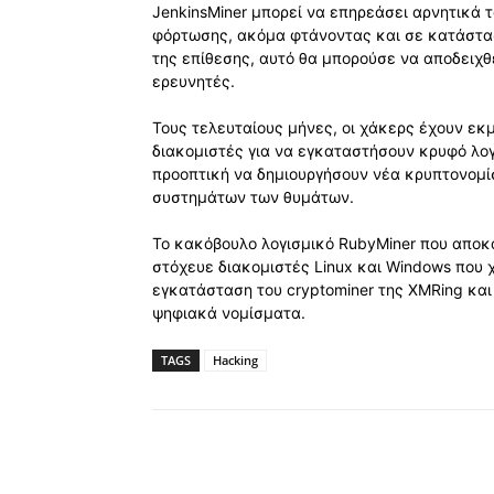
JenkinsMiner μπορεί να επηρεάσει αρνητικά
φόρτωσης, ακόμα φτάνοντας και σε κατάσταση
της επίθεσης, αυτό θα μπορούσε να αποδειχθε
ερευνητές.
Τους τελευταίους μήνες, οι χάκερς έχουν εκ
διακομιστές για να εγκαταστήσουν κρυφό λο
προοπτική να δημιουργήσουν νέα κρυπτονομί
συστημάτων των θυμάτων.
Το κακόβουλο λογισμικό RubyMiner που αποκ
στόχευε διακομιστές Linux και Windows που 
εγκατάσταση του cryptominer της XMRing κα
ψηφιακά νομίσματα.
TAGS
Hacking
Κοινοποίηση