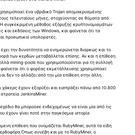
ρησιμοποιεί ένα υβριδικό Trojan απομακρυσμένης
τους τελευταίους μήνες, στοχεύοντας σε θύματα από
. Η συγκεκριμένη μέθοδος εξόρυξης κρυπτονομισμάτων
ς και εκδόσεις των Windows, και φαίνεται ότι τα
αι προσωπικοί υπολογιστές.
 έχει την δυνατότητα να ενημερώνεται διαρκώς και το
αφορά των κερδών μεταβάλλεται επίσης. Αν και η επίθεση
ολλά mining-pools που χρησιμοποιούνται για τη συλλογή
φαίνεται ότι ο φορέας εκμετάλλευσης χρησιμοποιεί
και δεν το αλλάζει από την μία επίθεση στην άλλη.
οι χάκερς έχουν εξορύξει και εισπράξει πάνω από 10.800
στρατεία JenkinsMiner.
 σχέδιο θα μπορούσε ενδεχομένως να είναι μία από τις
ου έχουν γίνει ποτέ στην παγκόσμια ιστορία
μενη επίθεση που ονομάζεται RubyMiner, αυτά τα είδη
κερδοφόρα.Όπως συνέβη και με το RubyMiner, ο