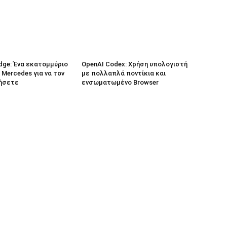
dge: Ένα εκατομμύριο
OpenAI Codex: Χρήση υπολογιστή
 Mercedes για να τον
με πολλαπλά ποντίκια και
ήσετε
ενσωματωμένο Browser