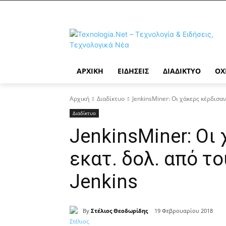
ΑΡΧΙΚΉ
ΕΙΔΉΣΕΙΣ
ΔΙΑΔΊΚΤΥΟ
ΟΧ
Αρχική
Διαδίκτυο
JenkinsMiner: Οι χάκερς κέρδισαν
Διαδίκτυο
JenkinsMiner: Οι
εκατ. δολ. από τ
Jenkins
By
Στέλιος Θεοδωρίδης
19 Φεβρουαρίου 2018