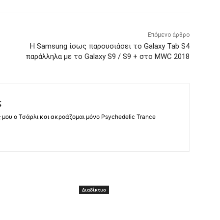
Επόμενο άρθρο
Η Samsung ίσως παρουσιάσει το Galaxy Tab S4
παράλληλα με το Galaxy S9 / S9 + στο MWC 2018
ς
ς μου ο Τσάρλι και ακροάζομαι μόνο Psychedelic Trance
Διαδίκτυο