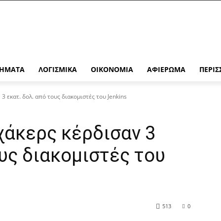
ΉΜΑΤΑ
ΛΟΓΙΣΜΙΚΆ
ΟΙΚΟΝΟΜΊΑ
ΑΦΙΈΡΩΜΑ
ΠΕΡΙΣ
 3 εκατ. δολ. από τους διακομιστές του Jenkins
 χάκερς κέρδισαν 3
ους διακομιστές του
513
0