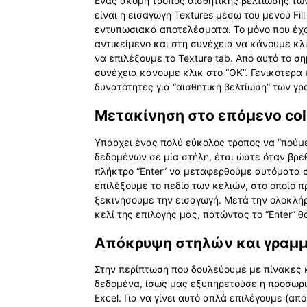
Ενας ακόμη τρόπος αισθητικής βελτίωσης των αν
είναι η εισαγωγή Textures μέσω του μενού Fill
εντυπωσιακά αποτελέσματα. Το μόνο που έχου
αντικείμενο και στη συνέχεια να κάνουμε κλικ 
να επιλέξουμε το Texture tab. Από αυτό το σ
συνέχεια κάνουμε κλικ στο “ΟΚ”. Γενικότερα
δυνατότητες για “αισθητική βελτίωση” των γρ
Μετακίνηση στο επόμενο col
Υπάρχει ένας πολύ εύκολος τρόπος να “πούμε”
δεδομένων σε μία στήλη, έτσι ώστε όταν βρε
πλήκτρο “Enter” να μεταφερθούμε αυτόματα σ
επιλέξουμε το πεδίο των κελιών, στο οποίο 
ξεκινήσουμε την εισαγωγή. Μετά την ολοκλήρ
κελί της επιλογής μας, πατώντας το “Enter”
Απόκρυψη στηλών και γραμ
Στην περίπτωση που δουλεύουμε με πίνακες 
δεδομένα, ίσως μας εξυπηρετούσε η προσωρ
Excel. Για να γίνει αυτό απλά επιλέγουμε (από