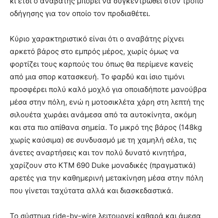
κι έτσι ο αναβάτης μπορεί να συγκεντρωθεί στον τρόπο
οδήγησης για τον οποίο τον προδιαθέτει.
Κύριο χαρακτηριστικό είναι ότι ο αναβάτης ρίχνει
αρκετό βάρος στο εμπρός μέρος, χωρίς όμως να
φορτίζει τους καρπούς του όπως θα περίμενε κανείς
από μια σπορ κατασκευή. Το φαρδύ και ίσιο τιμόνι
προσφέρει πολύ καλό μοχλό για οποιαδήποτε μανούβρα
μέσα στην πόλη, ενώ η μοτοσικλέτα χάρη στη λεπτή της
σιλουέτα χωράει ανάμεσα από τα αυτοκίνητα, ακόμη
και στα πιο απίθανα σημεία. Το μικρό της βάρος (148kg
χωρίς καύσιμα) σε συνδυασμό με τη χαμηλή σέλα, τις
άνετες αναρτήσεις και τον πολύ δυνατό κινητήρα,
χαρίζουν στο KTM 690 Duke μοναδικές (πραγματικά)
αρετές για την καθημερινή μετακίνηση μέσα στην πόλη
που γίνεται ταχύτατα αλλά και διασκεδαστικά.
Το σύστημα ride-by-wire λειτουργεί καθαρά και άμεσα