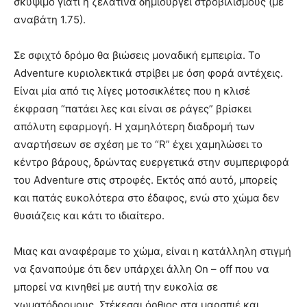
σκύψιμο γιατί η ζελατίνα δημιουργεί στροβιλισμούς (με
αναβάτη 1.75).
Σε σφιχτό δρόμο θα βιώσεις μοναδική εμπειρία. Το
Adventure κυριολεκτικά στρίβει με όση φορά αντέχεις.
Είναι μία από τις λίγες μοτοσικλέτες που η κλισέ
έκφραση “πατάει λες και είναι σε ράγες” βρίσκει
απόλυτη εφαρμογή. Η χαμηλότερη διαδρομή των
αναρτήσεων σε σχέση με το “R” έχει χαμηλώσει το
κέντρο βάρους, δρώντας ευεργετικά στην συμπεριφορά
του Adventure στις στροφές. Εκτός από αυτό, μπορείς
και πατάς ευκολότερα στο έδαφος, ενώ στο χώμα δεν
θυσιάζεις και κάτι το ιδιαίτερο.
Μιας και αναφέραμε το χώμα, είναι η κατάλληλη στιγμή
να ξαναπούμε ότι δεν υπάρχει άλλη On – off που να
μπορεί να κινηθεί με αυτή την ευκολία σε
χωματόδρομους. Στέκεσαι όρθιος στα μαρσπιέ και