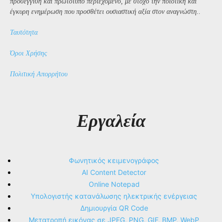
προσέγγιση και πρωτότυπο περιεχόμενο, με στόχο την ποιοτική και
έγκυρη ενημέρωση που προσθέτει ουσιαστική αξία στον αναγνώστη..
Ταυτότητα
Όροι Χρήσης
Πολιτική Απορρήτου
Εργαλεία
Φωνητικός κειμενογράφος
AI Content Detector
Online Notepad
Υπολογιστής κατανάλωσης ηλεκτρικής ενέργειας
Δημιουργία QR Code
Μετατροπή εικόνας σε JPEG, PNG, GIF, BMP, WebP