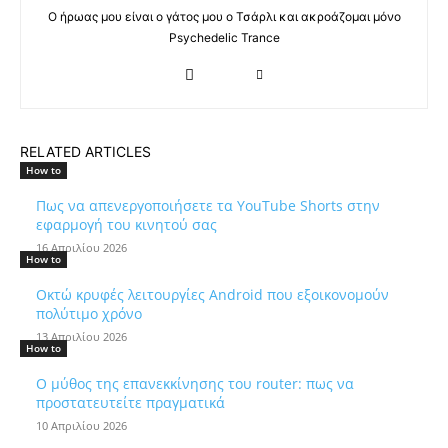
Ο ήρωας μου είναι ο γάτος μου ο Τσάρλι και ακροάζομαι μόνο
Psychedelic Trance
RELATED ARTICLES
How to
Πως να απενεργοποιήσετε τα YouTube Shorts στην
εφαρμογή του κινητού σας
16 Απριλίου 2026
How to
Οκτώ κρυφές λειτουργίες Android που εξοικονομούν
πολύτιμο χρόνο
13 Απριλίου 2026
How to
Ο μύθος της επανεκκίνησης του router: πως να
προστατευτείτε πραγματικά
10 Απριλίου 2026