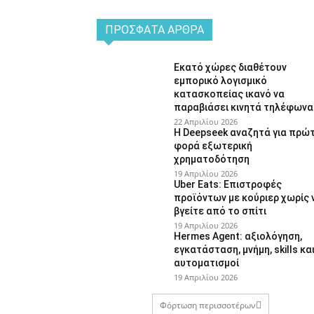
ΠΡΌΣΦΑΤΑ ΆΡΘΡΑ
Εκατό χώρες διαθέτουν
εμπορικό λογισμικό
κατασκοπείας ικανό να
παραβιάσει κινητά τηλέφωνα
22 Απριλίου 2026
Η Deepseek αναζητά για πρώ
φορά εξωτερική
χρηματοδότηση
19 Απριλίου 2026
Uber Eats: Επιστροφές
προϊόντων με κούριερ χωρίς 
βγείτε από το σπίτι
19 Απριλίου 2026
Hermes Agent: αξιολόγηση,
εγκατάσταση, μνήμη, skills κα
αυτοματισμοί
19 Απριλίου 2026
Φόρτωση περισσοτέρων