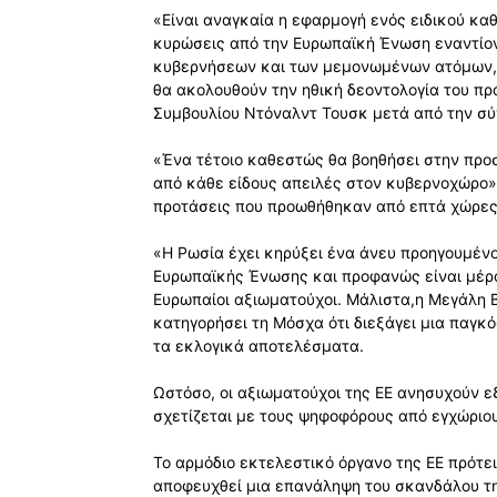
«Είναι αναγκαία η εφαρμογή ενός ειδικού κ
κυρώσεις από την Ευρωπαϊκή Ένωση εναντίο
κυβερνήσεων και των μεμονωμένων ατόμων, κ
θα ακολουθούν την ηθική δεοντολογία του π
Συμβουλίου Ντόναλντ Τουσκ μετά από την σύ
«Ένα τέτοιο καθεστώς θα βοηθήσει στην προ
από κάθε είδους απειλές στον κυβερνοχώρο»
προτάσεις που προωθήθηκαν από επτά χώρες
«Η Ρωσία έχει κηρύξει ένα άνευ προηγουμένο
Ευρωπαϊκής Ένωσης και προφανώς είναι μέρο
Ευρωπαίοι αξιωματούχοι. Μάλιστα,η Μεγάλη Β
κατηγορήσει τη Μόσχα ότι διεξάγει μια παγκ
τα εκλογικά αποτελέσματα.
Ωστόσο, οι αξιωματούχοι της ΕΕ ανησυχούν ε
σχετίζεται με τους ψηφοφόρους από εγχώριου
Το αρμόδιο εκτελεστικό όργανο της ΕΕ πρότε
αποφευχθεί μια επανάληψη του σκανδάλου τη