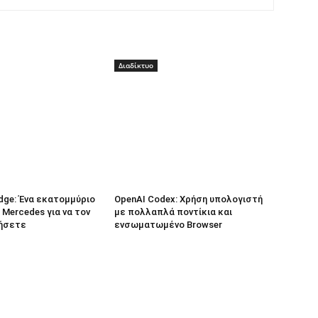
Διαδίκτυο
dge: Ένα εκατομμύριο
OpenAI Codex: Χρήση υπολογιστή
 Mercedes για να τον
με πολλαπλά ποντίκια και
ήσετε
ενσωματωμένο Browser