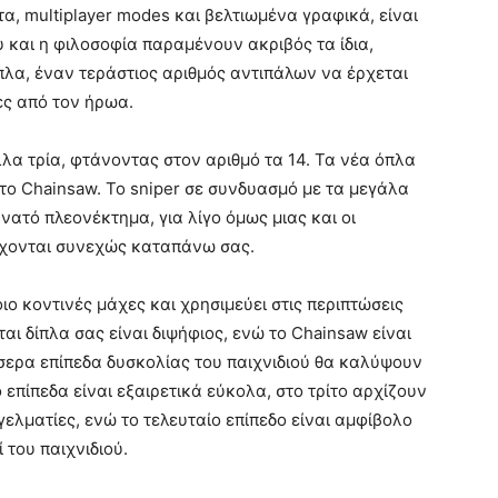
α, multiplayer modes και βελτιωμένα γραφικά, είναι
υ και η φιλοσοφία παραμένουν ακριβός τα ίδια,
πλα, έναν τεράστιος αριθμός αντιπάλων να έρχεται
ς από τον ήρωα.
λα τρία, φτάνοντας στον αριθμό τα 14. Τα νέα όπλα
ι το Chainsaw. Το sniper σε συνδυασμό με τα μεγάλα
νατό πλεονέκτημα, για λίγο όμως μιας και οι
ρχονται συνεχώς καταπάνω σας.
ιο κοντινές μάχες και χρησιμεύει στις περιπτώσεις
ι δίπλα σας είναι διψήφιος, ενώ το Chainsaw είναι
σσερα επίπεδα δυσκολίας του παιχνιδιού θα καλύψουν
 επίπεδα είναι εξαιρετικά εύκολα, στο τρίτο αρχίζουν
γγελματίες, ενώ το τελευταίο επίπεδο είναι αμφίβολο
 του παιχνιδιού.