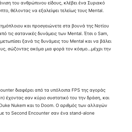
άνιση του ανθρώπινου είδους, κλέβει ένα Συριακό
πτο, θέλοντας να εξαλείψει τελείως τους Mental.
τημόπλοιου και προσγειώνετε στα βουνά της Νοτίου
πό τις σατανικές δυνάμεις των Mental. Έτσι ο Sam,
μετωπίσει ξανά τις δυνάμεις του Mental και να βάλει
τους, σώζοντας ακόμα μια φορά τον κόσμο…μέχρι την
counter διαφέρει από τα υπόλοιπα FPS της αγοράς
ein) έχοντας σαν κύριο συστατικό του την δράση, και
 Duke Nukem και το Doom. Ο αριθμός των αλλαγών
υμε το Second Encounter σαν ένα stand-alone