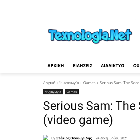
ΑΡΧΙΚΉ
ΕΙΔΉΣΕΙΣ
ΔΙΑΔΊΚΤΥΟ
ΟΧ
Αρχική
Ψυχαγωγία
Games
Serious Sam: The Seco
Ψυχαγωγία
Games
Serious Sam: The
(video game)
By
Στέλιος Θεοδωρίδης
24 Δεκεμβρίου 2021