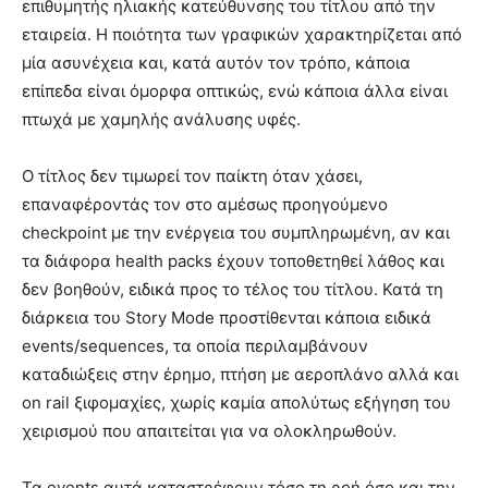
επιθυμητής ηλιακής κατεύθυνσης του τίτλου από την
εταιρεία. Η ποιότητα των γραφικών χαρακτηρίζεται από
μία ασυνέχεια και, κατά αυτόν τον τρόπο, κάποια
επίπεδα είναι όμορφα οπτικώς, ενώ κάποια άλλα είναι
πτωχά με χαμηλής ανάλυσης υφές.
Ο τίτλος δεν τιμωρεί τον παίκτη όταν χάσει,
επαναφέροντάς τον στο αμέσως προηγούμενο
checkpoint με την ενέργεια του συμπληρωμένη, αν και
τα διάφορα health packs έχουν τοποθετηθεί λάθος και
δεν βοηθούν, ειδικά προς το τέλος του τίτλου. Κατά τη
διάρκεια του Story Mode προστίθενται κάποια ειδικά
events/sequences, τα οποία περιλαμβάνουν
καταδιώξεις στην έρημο, πτήση με αεροπλάνο αλλά και
on rail ξιφομαχίες, χωρίς καμία απολύτως εξήγηση του
χειρισμού που απαιτείται για να ολοκληρωθούν.
Τα events αυτά καταστρέφουν τόσο τη ροή όσο και την