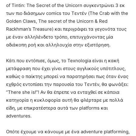
of Tintin: The Secret of the Unicorn συγκεντρώνει 3 εκ
των πιο διάσημων comics του Τεντέν (The Crab with the
Golden Claws, The secret of the Unicorn & Red
Rackhman’s Treasure) και περιγράφει τα γεγονότα τους
με έναν αλληλένδετο τρόπο, επιτυγχάνοντας μία
αδιάκοπη ροή και αλληλουχία στην εξιστόρηση.
Κάτι που εντόπισε, όμως, το Texnologia είναι η κακή
μετάφραση που έχει γίνει στους αγγλικούς υπότιτλους,
καθώς ο παίκτης μπορεί να παρατηρήσει πως όταν ένας
εχθρός εντοπίσει την παρουσία του Τεντέν, θα φωνάξει:
“There she is!”! Αν θα έπρεπε να ενταχθεί σε κάποια
κατηγορία η κυκλοφορία αυτή θα φλέρταρε με πολλά
είδη, με επικρατέστερα αυτά των platforms και
adventures.
Οπότε έχουμε να κάνουμε με ένα adventure platforming,