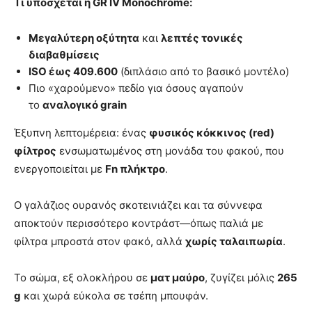
Τι υπόσχεται η GR IV Monochrome:
Μεγαλύτερη οξύτητα
και
λεπτές τονικές
διαβαθμίσεις
ISO έως 409.600
(διπλάσιο από το βασικό μοντέλο)
Πιο «χαρούμενο» πεδίο για όσους αγαπούν
το
αναλογικό grain
Έξυπνη λεπτομέρεια: ένας
φυσικός κόκκινος (red)
φίλτρος
ενσωματωμένος στη μονάδα του φακού, που
ενεργοποιείται με
Fn πλήκτρο
.
Ο γαλάζιος ουρανός σκοτεινιάζει και τα σύννεφα
αποκτούν περισσότερο κοντράστ—όπως παλιά με
φίλτρα μπροστά στον φακό, αλλά
χωρίς ταλαιπωρία
.
Το σώμα, εξ ολοκλήρου σε
ματ μαύρο
, ζυγίζει μόλις
265
g
και χωρά εύκολα σε τσέπη μπουφάν.