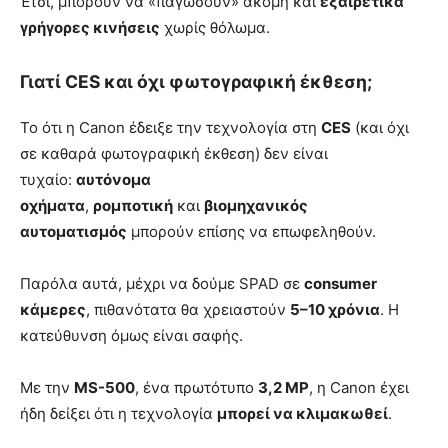
Έτσι, μπορούν να «παγώσουν» ακόμη και
εξαιρετικά
γρήγορες κινήσεις
χωρίς θόλωμα.
Γιατί CES και όχι φωτογραφική έκθεση;
Το ότι η Canon έδειξε την τεχνολογία στη
CES
(και όχι
σε καθαρά φωτογραφική έκθεση) δεν είναι
τυχαίο:
αυτόνομα
οχήματα
,
ρομποτική
και
βιομηχανικός
αυτοματισμός
μπορούν επίσης να επωφεληθούν.
Παρόλα αυτά, μέχρι να δούμε SPAD σε
consumer
κάμερες
, πιθανότατα θα χρειαστούν
5–10 χρόνια
. Η
κατεύθυνση όμως είναι σαφής.
Με την
MS-500
, ένα πρωτότυπο
3,2 MP
, η Canon έχει
ήδη δείξει ότι η τεχνολογία
μπορεί να κλιμακωθεί
.