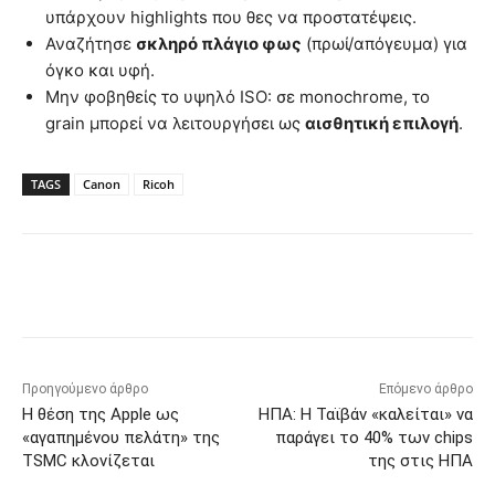
υπάρχουν highlights που θες να προστατέψεις.
Αναζήτησε
σκληρό πλάγιο φως
(πρωί/απόγευμα) για
όγκο και υφή.
Μην φοβηθείς το υψηλό ISO: σε monochrome, το
grain μπορεί να λειτουργήσει ως
αισθητική επιλογή
.
TAGS
Canon
Ricoh
Προηγούμενο άρθρο
Επόμενο άρθρο
Η θέση της Apple ως
ΗΠΑ: Η Ταϊβάν «καλείται» να
«αγαπημένου πελάτη» της
παράγει το 40% των chips
TSMC κλονίζεται
της στις ΗΠΑ