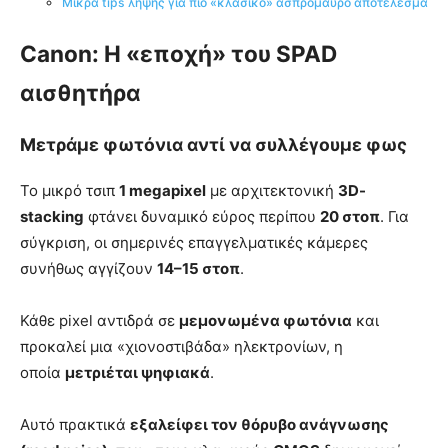
Μικρά tips λήψης για πιο «κλασικό» ασπρόμαυρο αποτέλεσμα
Canon: Η «εποχή» του SPAD
αισθητήρα
Μετράμε φωτόνια αντί να συλλέγουμε φως
Το μικρό τσιπ
1 megapixel
με αρχιτεκτονική
3D-
stacking
φτάνει δυναμικό εύρος περίπου
20 στοπ
. Για
σύγκριση, οι σημερινές επαγγελματικές κάμερες
συνήθως αγγίζουν
14–15 στοπ
.
Κάθε pixel αντιδρά σε
μεμονωμένα φωτόνια
και
προκαλεί μια «χιονοστιβάδα» ηλεκτρονίων, η
οποία
μετριέται ψηφιακά
.
Αυτό πρακτικά
εξαλείφει τον θόρυβο ανάγνωσης