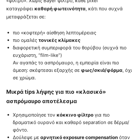
«φίλτρο». Χωρίς Bayer φίλτρο, κάθε pixel
καταγράφει
καθαρή φωτεινότητα
, κάτι που συχνά
μεταφράζεται σε:
πιο «κοφτερή» αίσθηση λεπτομέρειας
πιο ομαλές
τονικές κλίμακες
διαφορετική συμπεριφορά του θορύβου (συχνά πιο
ευχάριστη, “film-like”)
Αν αγαπάς το ασπρόμαυρο, η εμπειρία είναι πιο
άμεση: σκέφτεσαι εξαρχής σε
φως/σκιά/φόρμα
, όχι
σε χρώμα.
Μικρά tips λήψης για πιο «κλασικό»
ασπρόμαυρο αποτέλεσμα
Χρησιμοποίησε τον
κόκκινο φίλτρο
για πιο
δραματικό ουρανό και καθαρό separation σε δέρμα/
φόντο.
Δούλεψε με
αρνητικό exposure compensation
όταν