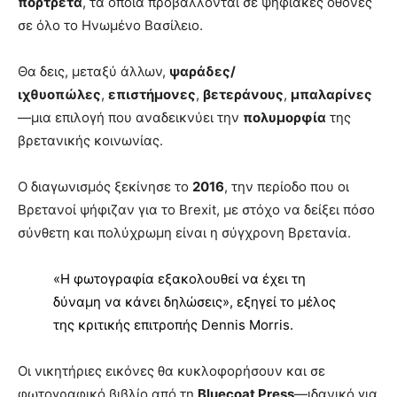
πορτρέτα
, τα οποία προβάλλονται σε ψηφιακές οθόνες
σε όλο το Ηνωμένο Βασίλειο.
Θα δεις, μεταξύ άλλων,
ψαράδες/
ιχθυοπώλες
,
επιστήμονες
,
βετεράνους
,
μπαλαρίνες
—μια επιλογή που αναδεικνύει την
πολυμορφία
της
βρετανικής κοινωνίας.
Ο διαγωνισμός ξεκίνησε το
2016
, την περίοδο που οι
Βρετανοί ψήφιζαν για το Brexit, με στόχο να δείξει πόσο
σύνθετη και πολύχρωμη είναι η σύγχρονη Βρετανία.
«Η φωτογραφία εξακολουθεί να έχει τη
δύναμη να κάνει δηλώσεις», εξηγεί το μέλος
της κριτικής επιτροπής Dennis Morris.
Οι νικητήριες εικόνες θα κυκλοφορήσουν και σε
φωτογραφικό βιβλίο από τη
Bluecoat Press
—ιδανικό για