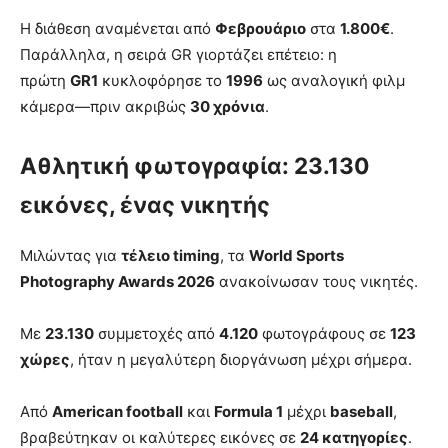
Η διάθεση αναμένεται από
Φεβρουάριο
στα
1.800€
.
Παράλληλα, η σειρά GR γιορτάζει επέτειο: η
πρώτη
GR1
κυκλοφόρησε το
1996
ως αναλογική φιλμ
κάμερα—πριν ακριβώς
30 χρόνια
.
Αθλητική φωτογραφία: 23.130
εικόνες, ένας νικητής
Μιλώντας για
τέλειο timing
, τα
World Sports
Photography Awards 2026
ανακοίνωσαν τους νικητές.
Με
23.130
συμμετοχές από
4.120
φωτογράφους σε
123
χώρες
, ήταν η μεγαλύτερη διοργάνωση μέχρι σήμερα.
Από
American football
και
Formula 1
μέχρι
baseball
,
βραβεύτηκαν οι καλύτερες εικόνες σε
24 κατηγορίες
.