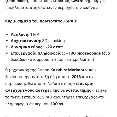
(read noise)
, που στους κλασικούς
CMOS
δημιουργεί
προβλήματα στις σκοτεινές περιοχές της εικόνας.
Κύρια σημεία του πρωτοτύπου SPAD:
Ανάλυση:
1 MP
Αρχιτεκτονική:
3D-stacking
Δυναμικό εύρος:
~
20 στοπ
Επεξεργασία πληροφορίας:
~
100 picoseconds
(ένα
δεκαδισεκατομμυριοστό του δευτερολέπτου)
Ο μηχανικός της Canon
Kazuhiro Morimoto
, που
ξεκίνησε την ανάπτυξη ήδη από το
2013
και έχει
συμπεριληφθεί από το
Nature
στους «
τέσσερις
ανερχόμενους αστέρες της νανοεπιστήμης
», εξηγεί
το πλεονέκτημα: οι SPAD αισθητήρες επεξεργάζονται
πληροφορία σε περίπου
100 ps
.