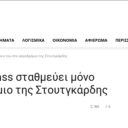
ΉΜΑΤΑ
ΛΟΓΙΣΜΙΚΆ
ΟΙΚΟΝΟΜΊΑ
ΑΦΙΈΡΩΜΑ
ΠΕΡΙΣ
όνο του στο αεροδρόμιο της Στουτγκάρδης
ass σταθμεύει μόνο
μιο της Στουτγκάρδης
365
0