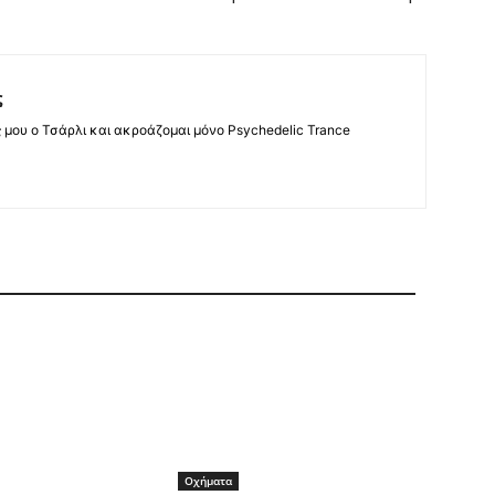
ς
ς μου ο Τσάρλι και ακροάζομαι μόνο Psychedelic Trance
Οχήματα