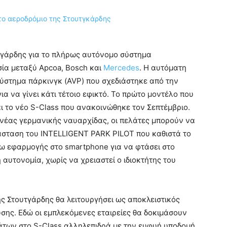
υτγάρδης για το πλήρως αυτόνομο σύστημα
ία μεταξύ Apcoa, Bosch και
Mercedes
. Η αυτόματη
ύστημα πάρκινγκ (AVP) που σχεδιάστηκε από την
ια να γίνει κάτι τέτοιο εφικτό. Το πρώτο μοντέλο που
ι το νέο S-Class που ανακοινώθηκε τον Σεπτέμβριο.
 νέας γερμανικής ναυαρχίδας, οι πελάτες μπορούν να
άσταση του INTELLIGENT PARK PILOT που καθιστά το
σω εφαρμογής στο smartphone για να φτάσει στο
αυτονομία, χωρίς να χρειαστεί ο ιδιοκτήτης του
ς Στουτγάρδης θα λειτουργήσει ως αποκλειστικός
σης. Εδώ οι εμπλεκόμενες εταιρείες θα δοκιμάσουν
μάτων στο S-Class αλληλεπιδρά με την ευφυή υποδομή