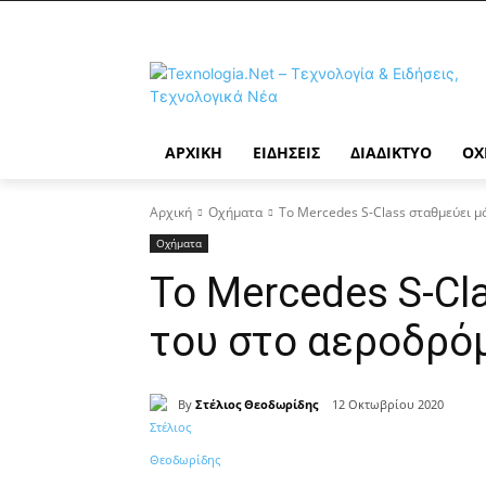
ΑΡΧΙΚΉ
ΕΙΔΉΣΕΙΣ
ΔΙΑΔΊΚΤΥΟ
ΟΧ
Αρχική
Οχήματα
Το Mercedes S-Class σταθμεύει μ
Οχήματα
Το Mercedes S-Cl
του στο αεροδρό
By
Στέλιος Θεοδωρίδης
12 Οκτωβρίου 2020
Κοινοποίηση