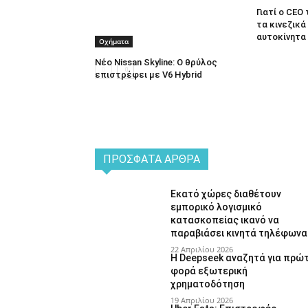
Γιατί ο CEO
τα κινεζικά
αυτοκίνητα
Οχήματα
Νέο Nissan Skyline: Ο θρύλος
επιστρέφει με V6 Hybrid
ΠΡΌΣΦΑΤΑ ΆΡΘΡΑ
Εκατό χώρες διαθέτουν
εμπορικό λογισμικό
κατασκοπείας ικανό να
παραβιάσει κινητά τηλέφωνα
22 Απριλίου 2026
Η Deepseek αναζητά για πρώ
φορά εξωτερική
χρηματοδότηση
19 Απριλίου 2026