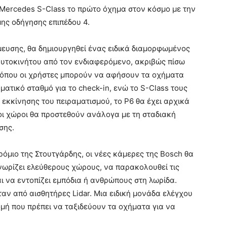
 Mercedes S-Class το πρώτο όχημα στον κόσμο με την
ης οδήγησης επιπέδου 4.
θμευσης, θα δημιουργηθεί ένας ειδικά διαμορφωμένος
αυτοκινήτου από τον ενδιαφερόμενο, ακριβώς πίσω
 όπου οι χρήστες μπορούν να αφήσουν τα οχήματα
ατικό σταθμό για το check-in, ενώ το S-Class τους
η εκκίνησης του πειραματισμού, το P6 θα έχει αρχικά
ι χώροι θα προστεθούν ανάλογα με τη σταδιακή
σης.
όμιο της Στουτγάρδης, οι νέες κάμερες της Bosch θα
νωρίζει ελεύθερους χώρους, να παρακολουθεί τις
αι να εντοπίζει εμπόδια ή ανθρώπους στη λωρίδα.
ταν από αισθητήρες Lidar. Μια ειδική μονάδα ελέγχου
μή που πρέπει να ταξιδεύουν τα οχήματα για να