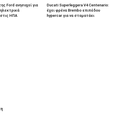
 της Ford ανησυχεί για
Ducati Superleggera V4 Centenario:
 ηλεκτρικά
έχει φρένα Brembo επιπέδου
 στις ΗΠΑ
hypercar για να σταματάει
τη