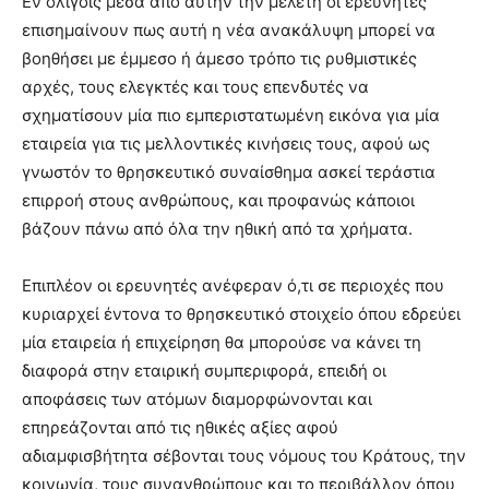
Εν ολίγοις μέσα από αυτήν την μελέτη οι ερευνητές
επισημαίνουν πως αυτή η νέα ανακάλυψη μπορεί να
βοηθήσει με έμμεσο ή άμεσο τρόπο τις ρυθμιστικές
αρχές, τους ελεγκτές και τους επενδυτές να
σχηματίσουν μία πιο εμπεριστατωμένη εικόνα για μία
εταιρεία για τις μελλοντικές κινήσεις τους, αφού ως
γνωστόν το θρησκευτικό συναίσθημα ασκεί τεράστια
επιρροή στους ανθρώπους, και προφανώς κάποιοι
βάζουν πάνω από όλα την ηθική από τα χρήματα.
Επιπλέον οι ερευνητές ανέφεραν ό,τι σε περιοχές που
κυριαρχεί έντονα το θρησκευτικό στοιχείο όπου εδρεύει
μία εταιρεία ή επιχείρηση θα μπορούσε να κάνει τη
διαφορά στην εταιρική συμπεριφορά, επειδή οι
αποφάσεις των ατόμων διαμορφώνονται και
επηρεάζονται από τις ηθικές αξίες αφού
αδιαμφισβήτητα σέβονται τους νόμους του Κράτους, την
κοινωνία, τους συνανθρώπους και το περιβάλλον όπου