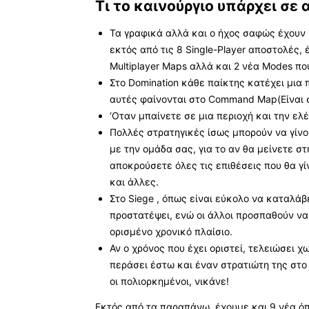
Τι το καινούργιο υπάρχει σε 
Τα γραφικά αλλά και ο ήχος σαφώς έχουν β
εκτός από τις 8 Single-Player αποστολές,
Multiplayer Maps αλλά και 2 νέα Modes που
Στο Domination κάθε παίκτης κατέχει μια
αυτές φαίνονται στο Command Map(Είναι 
‘Oταν μπαίνετε σε μια περιοχή και την ελ
Πολλές στρατηγικές ίσως μπορούν να γίνο
με την ομάδα σας, για το αν θα μείνετε σ
αποκρούσετε όλες τις επιθέσεις που θα γί
και άλλες.
Στο Siege , όπως είναι εύκολο να καταλάβε
προστατέψει, ενώ οι άλλοι προσπαθούν να
ορισμένο χρονικό πλαίσιο.
Αν ο χρόνος που έχει οριστεί, τελειώσει 
περάσει έστω και έναν στρατιώτη της στο
οι πολιορκημένοι, νικάνε!
Εκτός από τα παραπάνω, έχουμε και 9 νέα όπ