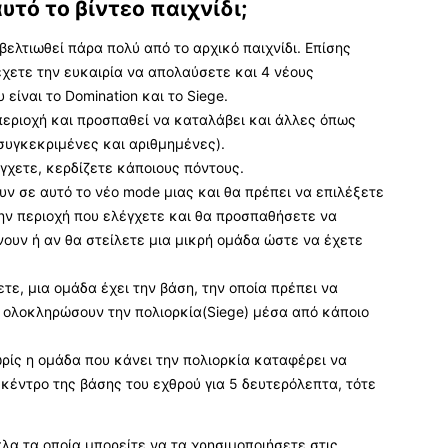
αυτό το βίντεο παιχνίδι;
ελτιωθεί πάρα πολύ από το αρχικό παιχνίδι. Επίσης
 έχετε την ευκαιρία να απολαύσετε και 4 νέους
 είναι το Domination και το Siege.
 περιοχή και προσπαθεί να καταλάβει και άλλες όπως
συγκεκριμένες και αριθμημένες).
έγχετε, κερδίζετε κάποιους πόντους.
υν σε αυτό το νέο mode μιας και θα πρέπει να επιλέξετε
την περιοχή που ελέγχετε και θα προσπαθήσετε να
νουν ή αν θα στείλετε μια μικρή ομάδα ώστε να έχετε
τε, μια ομάδα έχει την βάση, την οποία πρέπει να
 ολοκληρώσουν την πολιορκία(Siege) μέσα από κάποιο
χωρίς η ομάδα που κάνει την πολιορκία καταφέρει να
 κέντρο της βάσης του εχθρού για 5 δευτερόλεπτα, τότε
λα τα οποία μπορείτε να τα χρησιμοποιήσετε στις