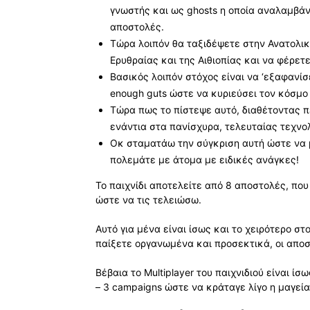
γνωστής και ως ghosts η οποία αναλαμβάν
αποστολές.
Τώρα λοιπόν θα ταξιδέψετε στην Ανατολικ
Ερυθραίας και της Αιθιοπίας και να φέρετ
Βασικός λοιπόν στόχος είναι να ‘εξαφανί
enough guts ώστε να κυριεύσει τον κόσμο
Τώρα πως το πίστεψε αυτό, διαθέτοντας π
ενάντια στα πανίσχυρα, τελευταίας τεχνολ
Οκ σταματάω την σύγκριση αυτή ώστε να 
πολεμάτε με άτομα με ειδικές ανάγκες!
Το παιχνίδι αποτελείτε από 8 αποστολές, που
ώστε να τις τελειώσω.
Αυτό για μένα είναι ίσως και το χειρότερο στ
παίξετε οργανωμένα και προσεκτικά, οι αποσ
Βέβαια το Multiplayer του παιχνιδιού είναι ί
– 3 campaigns ώστε να κράταγε λίγο η μαγεία