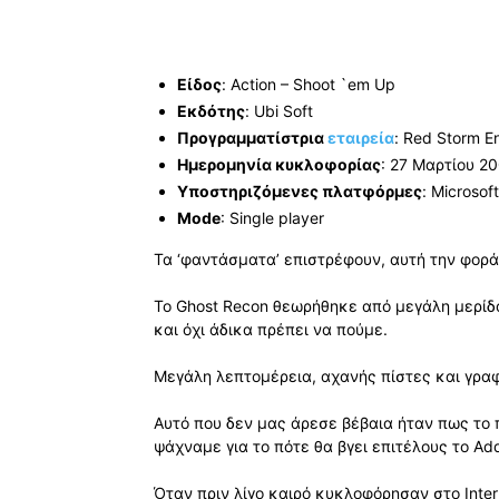
Είδος
: Action – Shoot `em Up
Εκδότης
: Ubi Soft
Προγραμματίστρια
εταιρεία
: Red Storm E
Ημερομηνία κυκλοφορίας
: 27 Μαρτίου 2
Υποστηριζόμενες πλατφόρμες
: Microsof
Mode
: Single player
Τα ‘φαντάσματα’ επιστρέφουν, αυτή την φορ
To Ghost Recon θεωρήθηκε από μεγάλη μερίδα
και όχι άδικα πρέπει να πούμε.
Μεγάλη λεπτομέρεια, αχανής πίστες και γραφ
Αυτό που δεν μας άρεσε βέβαια ήταν πως το 
ψάχναμε για το πότε θα βγει επιτέλους το Add
Όταν πριν λίγο καιρό κυκλοφόρησαν στο Inter