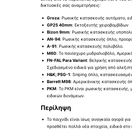
δικτυακές σας αναμετρήσεις:
Groza
: Ρωσικής κατασκευής αυτόματο, ειδι
GP25 40mm
: Εκτοξευτής χειροβομβίδων
Bizon 9mm
: Ρωσικής κατασκευής υποπολ
AN-94
: Ρωσικής κατασκευής όπλο, προορ
A-91
: Ρωσικής κατασκευής πολυβόλο.
M60
: Το πανίσχυρο μυδραλιοβόλο, Αμερι
FN-FAL Para Variant
: Βελγικής κατασκευής
Σχεδιασμένο ειδικά για χρήση από αλεξιπ
H&K; PSG-1
: Sniping όπλο, κατασκευασμέν
Barrett M98
: Αμερικάνικης κατασκευής όπλ
PKM
: Το PKM είναι ρωσικής κατασκευής, 
ειδικών δυνάμεων.
Περίληψη
Το παιχνίδι είναι ίσως αναγκαία αγορά για
προσθέτει πολλά νέα στοιχεία, ειδικά στο 