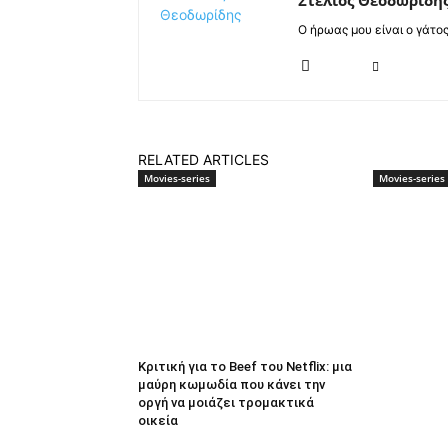
Στέλιος Θεοδωρίδη
Ο ήρωας μου είναι ο γάτο
RELATED ARTICLES
Movies-series
Movies-series
Κριτική για το Beef του Netflix: μια
μαύρη κωμωδία που κάνει την
οργή να μοιάζει τρομακτικά
οικεία