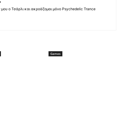
ς
ς μου ο Τσάρλι και ακροάζομαι μόνο Psychedelic Trance
Games