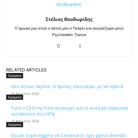
Στέλιος Θεοδωρίδης
Ο ήρωας μου είναι ο γάτος μου ο Τσάρλι και ακροάζομαι μόνο
Psychedelic Trance
RELATED ARTICLES
Οχήματα
Νέο Nissan Skyline: Ο θρύλος επιστρέφει με V6 Hybrid
16 Απριλίου 2026
Οχήματα
Γιατί ο CEO της Ford ανησυχεί για τα κινεζικά ηλεκτρικά
αυτοκίνητα στις ΗΠΑ
16 Απριλίου 2026
Οχήματα
Ducati Superleggera V4 Centenario: έχει φρένα Brembo