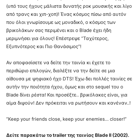
(υπό τους ήχους μάλιστα δυνατής ροκ μουσικής και λίγο
από τρανς και χιπ-χοπ)! Ένας κόσμος πίσω από αυτόν
που όλοι γνωρίσουμε ως μοναδικό, ο κόσμος των
βρικολάκων σας περιμένει και ο Blade έχει ήδη
μεριμνήσει για όλους! Επέστρεψε “Ταχύτερος,
Εξυπνότερος και Πιο Θανάσιμος”!
Αν αποφασίσετε να δείτε την ταινία κι έχετε το
περιθώριο επιλογών, διαλέξτε να την δείτε σε μια
αίθουσα με ψηφιακό ήχο DTS! Έχω δει πολλές ταινίες σε
αυτήν την ποιότητα ήχου, όμως και στο sequel του ο
Blade δίνει ρέστα! Και προσέξτε.. βρικόλακες είναι, για
αίμα διψούν! Δεν πρόκειται να ρωτήσουν και κανέναν..!
“Keep your friends close, keep your enemies… closer!”
Δείτε παρακάτω το trailer της ταινίας Blade II (2002).