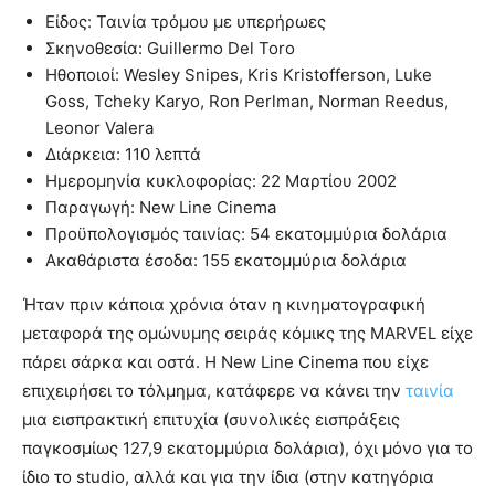
Είδος: Ταινία τρόμου με υπερήρωες
Σκηνοθεσία: Guillermo Del Toro
Ηθοποιοί: Wesley Snipes, Kris Kristofferson, Luke
Goss, Tcheky Karyo, Ron Perlman, Norman Reedus,
Leonor Valera
Διάρκεια: 110 λεπτά
Ημερομηνία κυκλοφορίας: 22 Μαρτίου 2002
Παραγωγή: New Line Cinema
Προϋπολογισμός ταινίας: 54 εκατομμύρια δολάρια
Ακαθάριστα έσοδα: 155 εκατομμύρια δολάρια
Ήταν πριν κάποια χρόνια όταν η κινηματογραφική
μεταφορά της ομώνυμης σειράς κόμικς της ΜΑRVEL είχε
πάρει σάρκα και οστά. Η New Line Cinema που είχε
επιχειρήσει το τόλμημα, κατάφερε να κάνει την
ταινία
μια εισπρακτική επιτυχία (συνολικές εισπράξεις
παγκοσμίως 127,9 εκατομμύρια δολάρια), όχι μόνο για το
ίδιο το studio, αλλά και για την ίδια (στην κατηγόρια