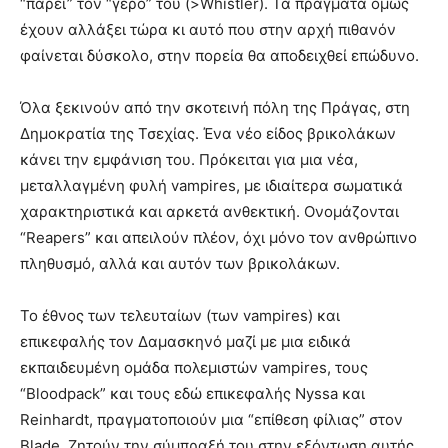
“πάρει” τον “γέρο” του (>Whistler). Τα πράγματα όμως
έχουν αλλάξει τώρα κι αυτό που στην αρχή πιθανόν
φαίνεται δύσκολο, στην πορεία θα αποδειχθεί επώδυνο.
Όλα ξεκινούν από την σκοτεινή πόλη της Πράγας, στη
Δημοκρατία της Τσεχίας. Ένα νέο είδος βρικολάκων
κάνει την εμφάνιση του. Πρόκειται για μια νέα,
μεταλλαγμένη φυλή vampires, με ιδιαίτερα σωματικά
χαρακτηριστικά και αρκετά ανθεκτική. Ονομάζονται
“Reapers” και απειλούν πλέον, όχι μόνο τον ανθρώπινο
πληθυσμό, αλλά και αυτόν των βρικολάκων.
Το έθνος των τελευταίων (των vampires) και
επικεφαλής τον Δαμασκηνό μαζί με μια ειδικά
εκπαιδευμένη ομάδα πολεμιστών vampires, τους
“Bloodpack” και τους εδώ επικεφαλής Nyssa και
Reinhardt, πραγματοποιούν μια “επίθεση φίλιας” στον
Blade. Ζητούν την σύμπραξή του στην εξόντωση αυτής