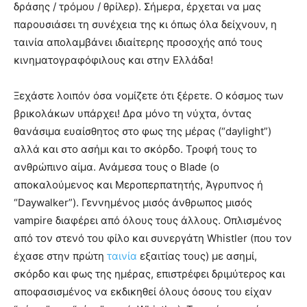
δράσης / τρόμου / θρίλερ). Σήμερα, έρχεται να μας
παρουσιάσει τη συνέχεια της κι όπως όλα δείχνουν, η
ταινία απολαμβάνει ιδιαίτερης προσοχής από τους
κινηματογραφόφιλους και στην Ελλάδα!
Ξεχάστε λοιπόν όσα νομίζετε ότι ξέρετε. Ο κόσμος των
βρικολάκων υπάρχει! Δρα μόνο τη νύχτα, όντας
θανάσιμα ευαίσθητος στο φως της μέρας (“daylight”)
αλλά και στο ασήμι και το σκόρδο. Τροφή τους το
ανθρώπινο αίμα. Ανάμεσα τους ο Blade (ο
αποκαλούμενος και Μεροπερπατητής, Άγρυπνος ή
“Daywalker”). Γεννημένος μισός άνθρωπος μισός
vampire διαφέρει από όλους τους άλλους. Οπλισμένος
από τον στενό του φίλο και συνεργάτη Whistler (που τον
έχασε στην πρώτη
ταινία
εξαιτίας τους) με ασημί,
σκόρδο και φως της ημέρας, επιστρέφει δριμύτερος και
αποφασισμένος να εκδικηθεί όλους όσους του είχαν