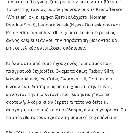
την ατάκα “δε γνωρίζετε με ποιον πάτε να τα βάλετε!”.
Το cast της ταινίας συμπληρώνουν οι Kris Kristofferson
(Whistler), αν κι εμφανίζεται ελάχιστα, Norman
Reedus(Scud), Leonora Varela(Nyssa Damaskinos) και
Ron Perlman(Rainheardt). Όχι κάτι το ιδιαίτερο εδώ,
άλλος κλέβει εξάλλου την παράσταση (θέλοντας και
μη), οι τελικές εντυπώσεις ουδέτερες.
Κι όλα αυτά υπό τους ήχους ενός soundtrack που
πραγματικά ξεχωρίζει. Ονόματα όπως Fatboy Slim,
Massive Attack, Ice Cube, Cypress Hill, Gorillaz κ.ά.
δίνουν ένα ιδιαίτερο ύφος και χρώμα στην ταινία,
κάνοντας την πιο έντονη, πιο “εκρηκτική” και πιο
σκοτεινή. Ακόμα κι αν ξέρετε τι πάτε να δείτε κι
απογοητευτείτε από το αποτέλεσμα, είναι σίγουρο ότι θα
παραδεχθείτε τουλάχιστον τη μουσική της επένδυση.
Εδώ θέλω να συμπληρώσω κάτι το οποίο θεωρώ