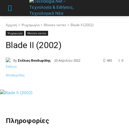
Αρχική
Ψυχαγωγία
Movies-series
Blade II (2002)
Ψυχαγωγία
Movies-series
Blade II (2002)
By
Στέλιος Θεοδωρίδης
20 Απριλίου 2022
465
0
Πληροφορίες