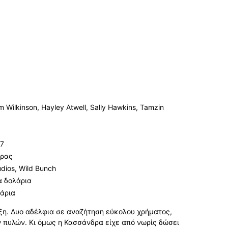
om Wilkinson, Hayley Atwell, Sally Hawkins, Tamzin
07
δρας
tudios, Wild Bunch
α δολάρια
λάρια
ξη. Δυο αδέλφια σε αναζήτηση εύκολου χρήματος,
 πυλών. Κι όμως η Κασσάνδρα είχε από νωρίς δώσει