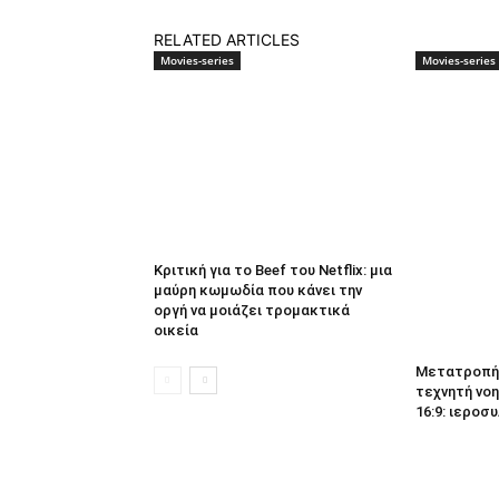
RELATED ARTICLES
Movies-series
Movies-series
Κριτική για το Beef του Netflix: μια
μαύρη κωμωδία που κάνει την
οργή να μοιάζει τρομακτικά
οικεία
Μετατροπή 
τεχνητή νοη
16:9: ιεροσυ