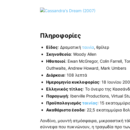
Πληροφορίες
Είδος
: Δραματική
ταινία
, θρίλερ
Σκηνοθεσία
: Woody Allen
Ηθοποιοί
: Ewan McGregor, Colin Farrell, T
Outhwaite, Andrew Howard, Mark Umbers
Διάρκεια
: 108 λεπτά
Ημερομηνία κυκλοφορίας
: 18 Ιουνίου 20
Ελληνικός τίτλος
: Το όνειρο της Κασσάν
Παραγωγή
: Iberville Productions, Virtual S
Προϋπολογισμός
ταινίας
: 15 εκατομμύρι
Ακαθάριστα έσοδα
: 22,5 εκατομμύρια δο
Λονδίνο, μουντή ατμόσφαιρα, μικροαστική τά
σύννεφα που πυκνώνουν, η τραγωδία προ των