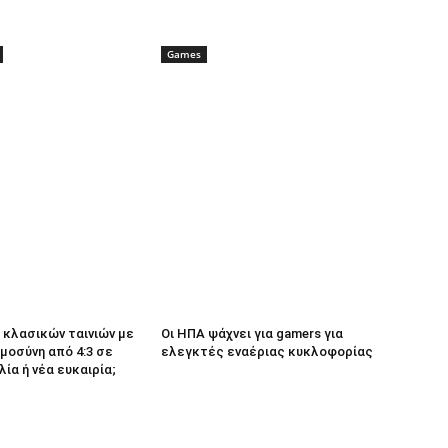
Games
κλασικών ταινιών με
Οι ΗΠΑ ψάχνει για gamers για
μοσύνη από 4:3 σε
ελεγκτές εναέριας κυκλοφορίας
λία ή νέα ευκαιρία;