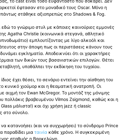
άς, το cast είναι τόσο ευφάνταστο που σοκάρει. Δεν
 αρκετοί έφτασαν στο μοναδικό τους Oscar. Μόνο η
α πάντως στάθηκε αξιοπρεπώς στο Shadows & Fog.
ι εδώ το γνώριμο στυλ με κάποιες καινούριες εμμονές
της Agatha Christie (κοινωνικά στεγανά, αθλητικό
υπνοδωμάτιο) εμπλουτίζοντας με λίγο αλκοόλ και
τευτος στην άποψη πως οι περιστάσεις κάνουν τους
δυνάμει εγκληματία. Αποδεικνύει ότι οι χαρακτήρες
, έρμαια των δικών τους βασανιστικών επιλογών. Θέτει
εταβλητή, υποθάλπει την εκδίκηση του τυχαίου.
διος έχει θέσει, το σενάριο εντείνει την αίσθηση του
ο κυνικό χιούμορ και η θεαματική ανατροπή. Οι
με αιχμή τον Ewan McGregor. Το μοντάζ της μόνιμης
του πολλάκις βραβευμένου Vilmos Zsigmond, καθώς και η
Glass μάλιστα!) και όχι χρήση jazz ή classic
ς στο σύνολο.
ί να κατανοήσει (και να συγχωρήσει) το σύνδρομο Prince
να παραδίδει μια
ταινία
κάθε χρόνο. Η συγκεκριμένη
μενος σταθμός η Βαρκελώνη.