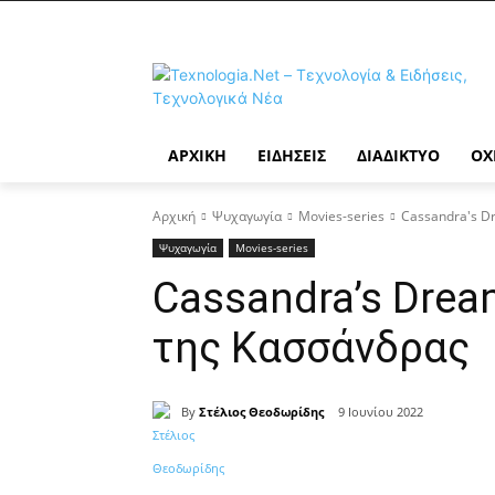
ΑΡΧΙΚΉ
ΕΙΔΉΣΕΙΣ
ΔΙΑΔΊΚΤΥΟ
ΟΧ
Αρχική
Ψυχαγωγία
Movies-series
Cassandra's D
Ψυχαγωγία
Movies-series
Cassandra’s Dream
της Κασσάνδρας
By
Στέλιος Θεοδωρίδης
9 Ιουνίου 2022
Κοινοποίηση