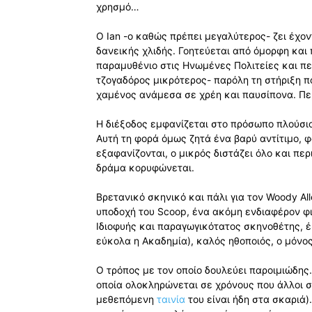
χρησμό…
Ο Ian -ο καθώς πρέπει μεγαλύτερος- ζει έχο
δανεικής χλιδής. Γοητεύεται από όμορφη και
παραμυθένιο στις Ηνωμένες Πολιτείες και περ
τζογαδόρος μικρότερος- παρόλη τη στήριξη π
χαμένος ανάμεσα σε χρέη και παυσίπονα. Περ
Η διέξοδος εμφανίζεται στο πρόσωπο πλούσιο
Αυτή τη φορά όμως ζητά ένα βαρύ αντίτιμο, φό
εξαφανίζονται, ο μικρός διστάζει όλο και περ
δράμα κορυφώνεται.
Βρετανικό σκηνικό και πάλι για τον Woody All
υποδοχή του Scoop, ένα ακόμη ενδιαφέρον φιλ
Ιδιοφυής και παραγωγικότατος σκηνοθέτης, έ
εύκολα η Ακαδημία), καλός ηθοποιός, ο μόνος
Ο τρόπος με τον οποίο δουλεύει παροιμιώδης
οποία ολοκληρώνεται σε χρόνους που άλλοι σ
μεθεπόμενη
ταινία
του είναι ήδη στα σκαριά)