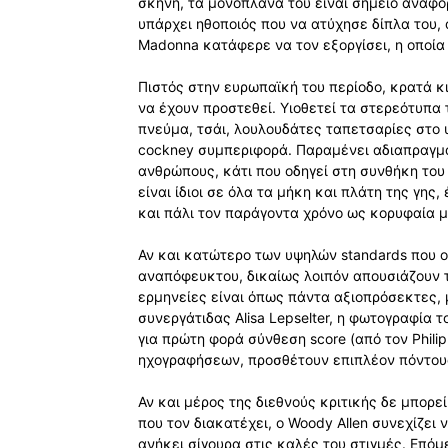
σκηνή, τα μονοπλάνα του είναι σημείο αναφορ
υπάρχει ηθοποιός που να ατύχησε δίπλα του,
Madonna κατάφερε να τον εξοργίσει, η οποί
Πιστός στην ευρωπαϊκή του περίοδο, κρατά κ
να έχουν προστεθεί. Υιοθετεί τα στερεότυπα 
πνεύμα, τσάι, λουλουδάτες ταπετσαρίες στο 
cockney συμπεριφορά. Παραμένει αδιαπραγμά
ανθρώπους, κάτι που οδηγεί στη συνθήκη του 
είναι ίδιοι σε όλα τα μήκη και πλάτη της γης
και πάλι τον παράγοντα χρόνο ως κορυφαία μ
Αν και κατώτερο των υψηλών standards που ο ί
αναπόφευκτου, δικαίως λοιπόν απουσιάζουν τ
ερμηνείες είναι όπως πάντα αξιοπρόσεκτες, 
συνεργάτιδας Alisa Lepselter, η φωτογραφία 
για πρώτη φορά σύνθεση score (από τον Philip 
ηχογραφήσεων, προσθέτουν επιπλέον πόντου
Αν και μέρος της διεθνούς κριτικής δε μπορε
που τον διακατέχει, ο Woody Allen συνεχίζει 
ανήκει σίγουρα στις καλές του στιγμές. Επό