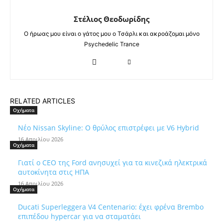
Στέλιος Θεοδωρίδης
Ο ήρωας μου είναι ο γάτος μου ο Τσάρλι και ακροάζομαι μόνο
Psychedelic Trance
RELATED ARTICLES
Οχήματα
Νέο Nissan Skyline: Ο θρύλος επιστρέφει με V6 Hybrid
16 Απριλίου 2026
Οχήματα
Γιατί ο CEO της Ford ανησυχεί για τα κινεζικά ηλεκτρικά
αυτοκίνητα στις ΗΠΑ
16 Απριλίου 2026
Οχήματα
Ducati Superleggera V4 Centenario: έχει φρένα Brembo
επιπέδου hypercar για να σταματάει