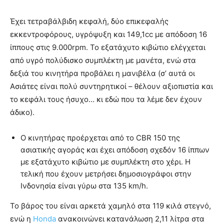
Έχει τετραβάλβιδη κεφαλή, δύο επικεφαλής
εκκεντροφόρους, υγρόψυξη και 149,1cc με απόδοση 16
ίππους στις 9.000rpm. To εξατάχυτο κιβώτιο ελέγχεται
από υγρό πολύδισκο συμπλέκτη με μανέτα, ενώ στα
δεξιά του κινητήρα προβάλει η μανιβέλα (σ’ αυτά οι
Ασιάτες είναι πολύ συντηρητικοί – θέλουν αξιοπιστία και
το κεφάλι τους ήσυχο… κι εδώ που τα λέμε δεν έχουν
άδικο).
O κινητήρας προέρχεται από το CBR 150 της
ασιατικής αγοράς και έχει απόδοση σχεδόν 16 ίππων
με εξατάχυτο κιβώτιο με συμπλέκτη στο χέρι. Η
τελική που έχουν μετρήσει δημοσιογράφοι στην
Ινδονησία είναι γύρω στα 135 km/h.
Το βάρος του είναι αρκετά χαμηλό στα 119 κιλά στεγνό,
ενώ η
Honda
ανακοινώνει κατανάλωση 2,11 λίτρα στα