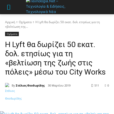
Αρχική
Οχήματα
Η Lyft θα δωρίζει 50 εκατ. δολ. ετησίως για τη
«βελτίωση της...
Οχήματα
Η Lyft θα δωρίζει 50 εκατ.
δολ. ετησίως για τη
«βελτίωση της ζωής στις
πόλεις» μέσω του City Works
By
Στέλιος Θεοδωρίδης
30 Μαρτίου 2019
511
0