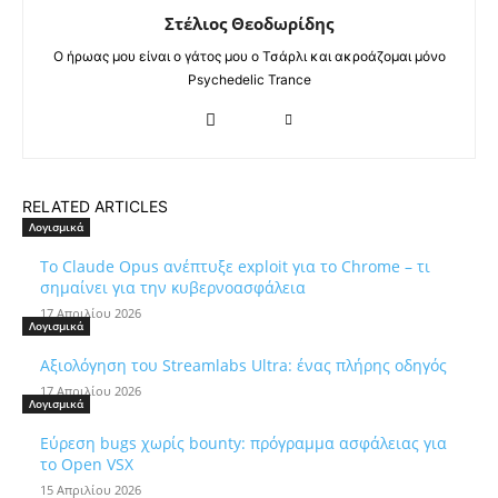
Στέλιος Θεοδωρίδης
Ο ήρωας μου είναι ο γάτος μου ο Τσάρλι και ακροάζομαι μόνο
Psychedelic Trance
RELATED ARTICLES
Λογισμικά
Το Claude Opus ανέπτυξε exploit για το Chrome – τι
σημαίνει για την κυβερνοασφάλεια
17 Απριλίου 2026
Λογισμικά
Αξιολόγηση του Streamlabs Ultra: ένας πλήρης οδηγός
17 Απριλίου 2026
Λογισμικά
Εύρεση bugs χωρίς bounty: πρόγραμμα ασφάλειας για
το Open VSX
15 Απριλίου 2026