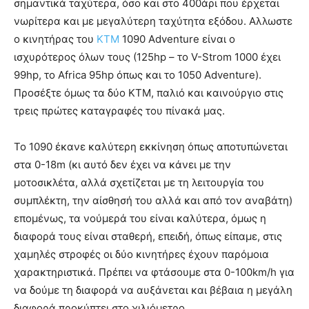
σημαντικά ταχύτερα, όσο και στο 400άρι που έρχεται
νωρίτερα και με μεγαλύτερη ταχύτητα εξόδου. Αλλωστε
ο κινητήρας του
KTM
1090 Adventure είναι ο
ισχυρότερος όλων τους (125hp – το V-Strom 1000 έχει
99hp, το Africa 95hp όπως και το 1050 Adventure).
Προσέξτε όμως τα δύο ΚΤΜ, παλιό και καινούργιο στις
τρεις πρώτες καταγραφές του πίνακά μας.
Το 1090 έκανε καλύτερη εκκίνηση όπως αποτυπώνεται
στα 0-18m (κι αυτό δεν έχει να κάνει με την
μοτοσικλέτα, αλλά σχετίζεται με τη λειτουργία του
συμπλέκτη, την αίσθησή του αλλά και από τον αναβάτη)
επομένως, τα νούμερά του είναι καλύτερα, όμως η
διαφορά τους είναι σταθερή, επειδή, όπως είπαμε, στις
χαμηλές στροφές οι δύο κινητήρες έχουν παρόμοια
χαρακτηριστικά. Πρέπει να φτάσουμε στα 0-100km/h για
να δούμε τη διαφορά να αυξάνεται και βέβαια η μεγάλη
διαφορά προκύπτει στο χιλιόμετρο.