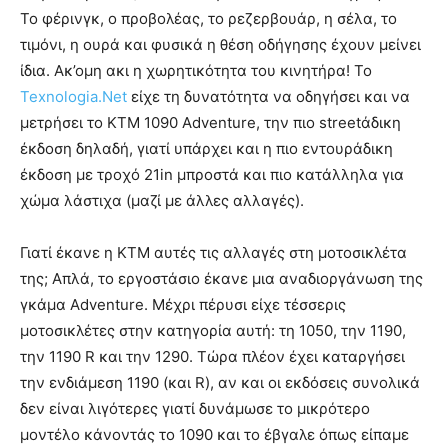
Το φέρινγκ, ο προβολέας, το ρεζερβουάρ, η σέλα, το
τιμόνι, η ουρά και φυσικά η θέση οδήγησης έχουν μείνει
ίδια. Ακ’ομη ακι η χωρητικότητα του κινητήρα! Το
Texnologia.Net
είχε τη δυνατότητα να οδηγήσει και να
μετρήσει το KTM 1090 Adventure, την πιο streetάδικη
έκδοση δηλαδή, γιατί υπάρχει και η πιο εντουράδικη
έκδοση με τροχό 21in μπροστά και πιο κατάλληλα για
χώμα λάστιχα (μαζί με άλλες αλλαγές).
Γιατί έκανε η ΚΤΜ αυτές τις αλλαγές στη μοτοσικλέτα
της; Απλά, το εργοστάσιο έκανε μια αναδιοργάνωση της
γκάμα Adventure. Μέχρι πέρυσι είχε τέσσερις
μοτοσικλέτες στην κατηγορία αυτή: τη 1050, την 1190,
την 1190 R και την 1290. Τώρα πλέον έχει καταργήσει
την ενδιάμεση 1190 (και R), αν και οι εκδόσεις συνολικά
δεν είναι λιγότερες γιατί δυνάμωσε το μικρότερο
μοντέλο κάνοντάς το 1090 και το έβγαλε όπως είπαμε