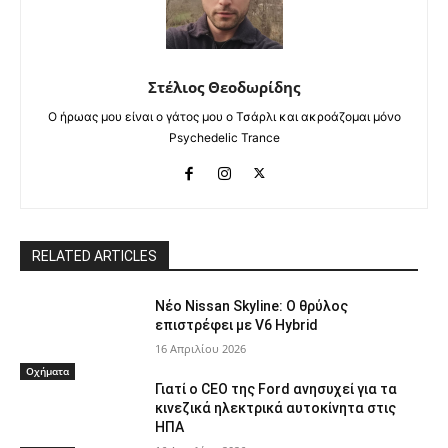
Στέλιος Θεοδωρίδης
Ο ήρωας μου είναι ο γάτος μου ο Τσάρλι και ακροάζομαι μόνο
Psychedelic Trance
RELATED ARTICLES
Νέο Nissan Skyline: Ο θρύλος
επιστρέφει με V6 Hybrid
16 Απριλίου 2026
Οχήματα
Γιατί ο CEO της Ford ανησυχεί για τα
κινεζικά ηλεκτρικά αυτοκίνητα στις
ΗΠΑ