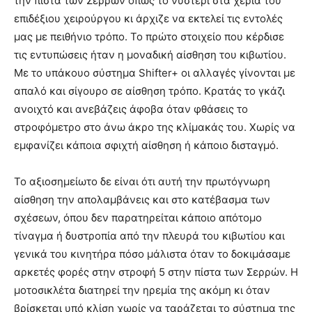
την πίστα των Σερρών όπως το νυστέρι στα χέρια του
επιδέξιου χειρούργου κι άρχιζε να εκτελεί τις εντολές
μας με πειθήνιο τρόπο. Το πρώτο στοιχείο που κέρδισε
τις εντυπώσεις ήταν η μοναδική αίσθηση του κιβωτίου.
Με το υπάκουο σύστημα Shifter+ οι αλλαγές γίνονται με
απαλό και σίγουρο σε αίσθηση τρόπο. Κρατάς το γκάζι
ανοιχτό και ανεβάζεις άφοβα όταν φθάσεις το
στροφόμετρο στο άνω άκρο της κλίμακάς του. Χωρίς να
εμφανίζει κάποια σφιχτή αίσθηση ή κάποιο δισταγμό.
Το αξιοσημείωτο δε είναι ότι αυτή την πρωτόγνωρη
αίσθηση την απολαμβάνεις και στο κατέβασμα των
σχέσεων, όπου δεν παρατηρείται κάποιο απότομο
τίναγμα ή δυστροπία από την πλευρά του κιβωτίου και
γενικά του κινητήρα πόσο μάλιστα όταν το δοκιμάσαμε
αρκετές φορές στην στροφή 5 στην πίστα των Σερρών. Η
μοτοσικλέτα διατηρεί την ηρεμία της ακόμη κι όταν
βρίσκεται υπό κλίση χωρίς να ταράζεται το σύστημα της