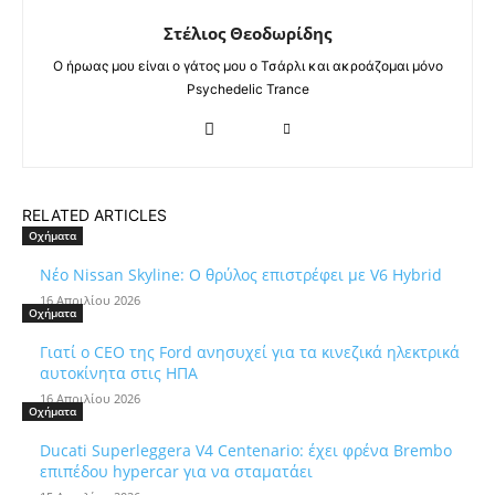
Στέλιος Θεοδωρίδης
Ο ήρωας μου είναι ο γάτος μου ο Τσάρλι και ακροάζομαι μόνο
Psychedelic Trance
RELATED ARTICLES
Οχήματα
Νέο Nissan Skyline: Ο θρύλος επιστρέφει με V6 Hybrid
16 Απριλίου 2026
Οχήματα
Γιατί ο CEO της Ford ανησυχεί για τα κινεζικά ηλεκτρικά
αυτοκίνητα στις ΗΠΑ
16 Απριλίου 2026
Οχήματα
Ducati Superleggera V4 Centenario: έχει φρένα Brembo
επιπέδου hypercar για να σταματάει