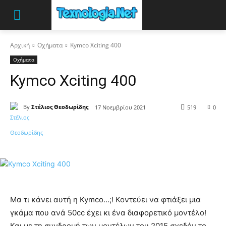
Αρχική
Οχήματα
Kymco Xciting 400
Οχήματα
Kymco Xciting 400
By
Στέλιος Θεοδωρίδης
17 Νοεμβρίου 2021
519
0
Μα τι κάνει αυτή η Kymco…;! Κοντεύει να φτιάξει μια
γκάμα που ανά 50cc έχει κι ένα διαφορετικό μοντέλο!
Και με τη συνδρομή των μοντέλων του 2015 σχεδόν το