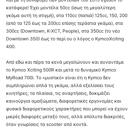
κατάφερε! Έχει μοντέλα 50cc (ίσως τη μεγαλύτερη
γκάμα αυτή τη στιγμή), στα 110cc (παπιά) 125cc, 150, 200
(από τα 125 έως τα 200cc επίσης τεράστια γκάμα), στα
300cc (Downtown, K-XCT, People), στα 350cc (το νέο
Downtown 350) έως το περί ου ο λόγος ο KymcoXciting
400.
Από εδώ και πέρα τα κενά μεγαλώνουν και συναντάμε
το Kymco Xciting 500R και μετά το δυναμικό Kymco
MyRoad 700i. Το «μυστικό» είναι ότι η Kymco δεν
συμπληρώνει απλά τη γκάμα, αλλά εξελίσσει τους
κινητήρες, τα πλαίσια, τις αναρτήσεις, δοκιμάζει
καινούργια αμαξώματα, διαφορετικές εργονομίες και
φυσικά διαφορετικούς χαρακτήρες που μπορεί να έχουν
μικρές διαφορές μεταξύ τους, αλλά απόλυτα διακριτές,
όταν γνωρίσεις τα scooter από κοντά.