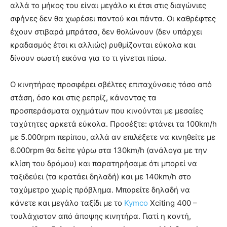
αλλά το μήκος του είναι μεγάλο κι έτσι στις διαγώνιες
σφήνες δεν θα χωρέσει παντού και πάντα. Οι καθρέφτες
έχουν στιβαρά μπράτσα, δεν θολώνουν (δεν υπάρχει
κραδασμός έτσι κι αλλιώς) ρυθμίζονται εύκολα και
δίνουν σωστή εικόνα για το τι γίνεται πίσω.
Ο κινητήρας προσφέρει σβέλτες επιταχύνσεις τόσο από
στάση, όσο και στις ρεπρίζ, κάνοντας τα
προσπεράσματα οχημάτων που κινούνται με μεσαίες
ταχύτητες αρκετά εύκολα. Προσέξτε: φτάνει τα 100km/h
με 5.000rpm περίπου, αλλά αν επιλέξετε να κινηθείτε με
6.000rpm θα δείτε γύρω στα 130km/h (ανάλογα με την
κλίση του δρόμου) και παρατηρήσαμε ότι μπορεί να
ταξιδεύει (τα κρατάει δηλαδή) και με 140km/h στο
ταχύμετρο χωρίς πρόβλημα. Μπορείτε δηλαδή να
κάνετε και μεγάλο ταξίδι με το
Kymco
Xciting 400 –
τουλάχιστον από άποψης κινητήρα. Γιατί η κοντή,