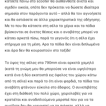
κάτσετε πάνω στο scooter θα αισθανθείτε άνετα και
σχεδόν οικεία, οπότε δεν πρόκειται να δώσετε ιδιαίτερα
σημασία στον παράγοντα αυτό – απλά θα τον αγνοήσετε
και θα εστιάσετε σε άλλα χαρακτηριστικά της οδήγησης.
Με το που θα κάτσετε στη σέλα τα χέρια και τα πόδια
βρίσκονται σε άνετες θέσεις και ο αναβάτης μπορεί να
κάτσει αρκετά πίσω, παρά το γεγονός ότι η σέλα έχει
στήριγμα για τη μέση. Αρα τα πόδια δεν είναι διπλωμένα
και άρα δεν θα κουραστούν στο ταξίδι!
Το ύψος της σέλας στα 790mm είναι αρκετά χαμηλό
(κατά τη γνώμη μου θα μπορούσε να είναι υψηλότερο
κατά ένα ή δύο εκατοστά εις όφελος του χώρου κάτω
από τη σέλα) και παρά το ότι είναι φαρδιά, τα πόδια του
αναβάτη φτάνουν εύκολα στο έδαφος. Ο συνεπιβάτης
έχει στη διάθεσή του πολύ χώρο, χειρολαβές για να
κρατιέται και αναδιπλούμενα μαρσπιέ που για να τα
ανοίξετε δεν θα χρειαστεί να τα πιάσετε, αλλά να