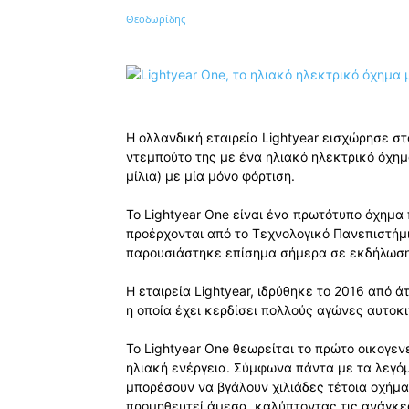
Κοινοποίηση
Η ολλανδική εταιρεία Lightyear εισχώρησε σ
ντεμπούτο της με ένα ηλιακό ηλεκτρικό όχημα
μίλια) με μία μόνο φόρτιση.
Το Lightyear One είναι ένα πρωτότυπο όχημ
προέρχονται από το Τεχνολογικό Πανεπιστήμι
παρουσιάστηκε επίσημα σήμερα σε εκδήλωση 
Η εταιρεία Lightyear, ιδρύθηκε το 2016 από 
η οποία έχει κερδίσει πολλούς αγώνες αυτοκι
Το Lightyear One θεωρείται το πρώτο οικογε
ηλιακή ενέργεια. Σύμφωνα πάντα με τα λεγόμ
μπορέσουν να βγάλουν χιλιάδες τέτοια οχήμα
προμηθευτεί άμεσα, καλύπτοντας τις ανάγκες