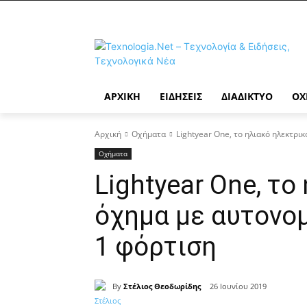
ΑΡΧΙΚΉ
ΕΙΔΉΣΕΙΣ
ΔΙΑΔΊΚΤΥΟ
ΟΧ
Αρχική
Οχήματα
Lightyear One, το ηλιακό ηλεκτρικ
Οχήματα
Lightyear One, το
όχημα με αυτονομ
1 φόρτιση
By
Στέλιος Θεοδωρίδης
26 Ιουνίου 2019