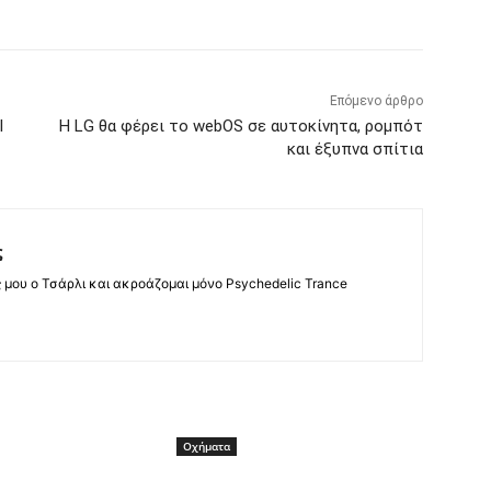
Επόμενο άρθρο
l
Η LG θα φέρει το webOS σε αυτοκίνητα, ρομπότ
και έξυπνα σπίτια
ς
ς μου ο Τσάρλι και ακροάζομαι μόνο Psychedelic Trance
Οχήματα