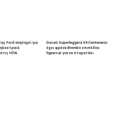
 της Ford ανησυχεί για
Ducati Superleggera V4 Centenario:
 ηλεκτρικά
έχει φρένα Brembo επιπέδου
 στις ΗΠΑ
hypercar για να σταματάει