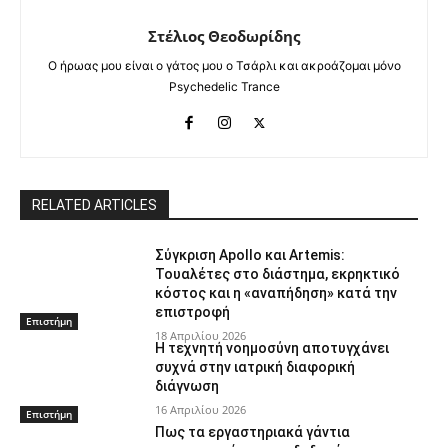
Στέλιος Θεοδωρίδης
Ο ήρωας μου είναι ο γάτος μου ο Τσάρλι και ακροάζομαι μόνο
Psychedelic Trance
RELATED ARTICLES
Σύγκριση Apollo και Artemis:
Τουαλέτες στο διάστημα, εκρηκτικό
κόστος και η «αναπήδηση» κατά την
επιστροφή
Επιστήμη
18 Απριλίου 2026
Η τεχνητή νοημοσύνη αποτυγχάνει
συχνά στην ιατρική διαφορική
διάγνωση
16 Απριλίου 2026
Επιστήμη
Πως τα εργαστηριακά γάντια