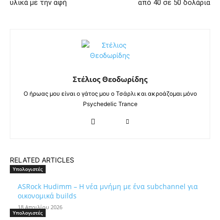
υλικά με την αφή
από 40 σε 50 δολάρια
Στέλιος Θεοδωρίδης
Ο ήρωας μου είναι ο γάτος μου ο Τσάρλι και ακροάζομαι μόνο
Psychedelic Trance
RELATED ARTICLES
Υπολογιστές
ASRock Hudimm – Η νέα μνήμη με ένα subchannel για
οικονομικά builds
18 Απριλίου 2026
Υπολογιστές