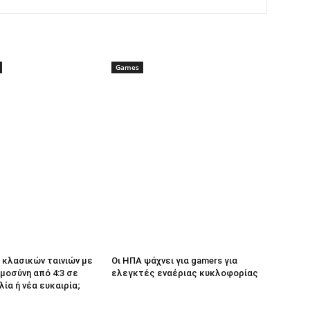
Games
κλασικών ταινιών με
Οι ΗΠΑ ψάχνει για gamers για
μοσύνη από 4:3 σε
ελεγκτές εναέριας κυκλοφορίας
λία ή νέα ευκαιρία;