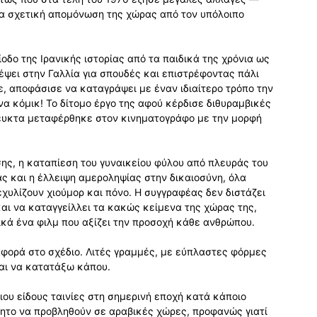
ια σχετική απομόνωση της χώρας από τον υπόλοιπο
ίοδο της Ιρανικής ιστορίας από τα παιδικά της χρόνια ως
έψει στην Γαλλία για σπουδές και επιστρέφοντας πάλι
ε, αποφάσισε να καταγράψει με έναν ιδιαίτερο τρόπο την
να κόμικ! Το δίτομο έργο της αφού κέρδισε διθυραμβικές
όφευκτα μεταφέρθηκε στον κινηματογράφο με την μορφή
ης, η καταπίεση του γυναικείου φύλου από πλευράς του
ς και η έλλειψη αμεροληψίας στην δικαιοσύνη, όλα
χυλίζουν χιούμορ και πόνο. Η συγγραφέας δεν διστάζει
και να καταγγείλλει τα κακώς κείμενα της χώρας της,
ικά ένα φιλμ που αξίζει την προσοχή κάθε ανθρώπου.
ιαφορά στο σχέδιο. Λιτές γραμμές, με εύπλαστες φόρμες
μαι να κατατάξω κάπου.
ιου είδους ταινίες στη σημερινή εποχή κατά κάποιο
όητο να προβληθούν σε αραβικές χώρες, προφανώς γιατί