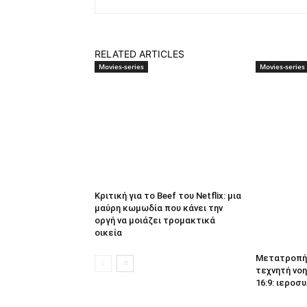
RELATED ARTICLES
Movies-series
Movies-series
Κριτική για το Beef του Netflix: μια
μαύρη κωμωδία που κάνει την
οργή να μοιάζει τρομακτικά
οικεία
Μετατροπή 
τεχνητή νοη
16:9: ιεροσυ