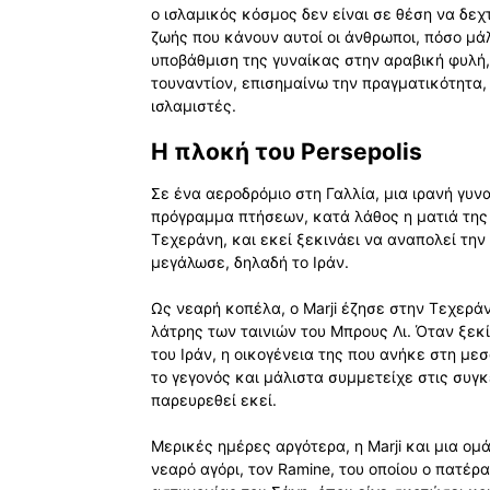
ο ισλαμικός κόσμος δεν είναι σε θέση να δε
ζωής που κάνουν αυτοί οι άνθρωποι, πόσο μά
υποβάθμιση της γυναίκας στην αραβική φυλή,
τουναντίον, επισημαίνω την πραγματικότητα
ισλαμιστές.
Η πλοκή του Persepolis
Σε ένα αεροδρόμιο στη Γαλλία, μια ιρανή γυναί
πρόγραμμα πτήσεων, κατά λάθος η ματιά της 
Τεχεράνη, και εκεί ξεκινάει να αναπολεί την 
μεγάλωσε, δηλαδή το Ιράν.
Ως νεαρή κοπέλα, ο Marji έζησε στην Τεχερά
λάτρης των ταινιών του Μπρους Λι. Όταν ξεκ
του Ιράν, η οικογένεια της που ανήκε στη μ
το γεγονός και μάλιστα συμμετείχε στις συγκ
παρευρεθεί εκεί.
Μερικές ημέρες αργότερα, η Marji και μια ομ
νεαρό αγόρι, τον Ramine, του οποίου ο πατέρ