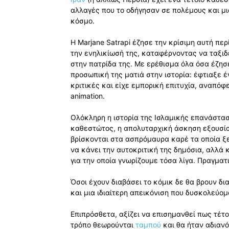
αλλαγές που το οδήγησαν σε πολέμους και μ
κόσμο.
Η Marjane Satrapi έζησε την κρίσιμη αυτή περ
την ενηλικίωσή της, καταφέρνοντας να ταξιδ
στην πατρίδα της. Με ερέθισμα όλα όσα έζησ
προσωπική της ματιά στην ιστορία: έφτιαξε έ
κριτικές και είχε εμπορική επιτυχία, αναπ
animation.
Ολόκληρη η ιστορία της Ισλαμικής επανάστασ
καθεστώτος, η απολυταρχική άσκηση εξουσία
βρίσκονται στα ασπρόμαυρα καρέ τα οποία ξε
να κάνει την αυτοκριτική της δημόσια, αλλά 
για την οποία γνωρίζουμε τόσα λίγα. Πραγματ
Όσοι έχουν διαβάσει το κόμικ δε θα βρουν δ
και μια ιδιαίτερη απεικόνιση που δυσκολεύο
Επιπρόσθετα, αξίζει να επισημανθεί πως τέτο
τρόπο θεωρούνται
ταμπού
και θα ήταν αδιαν