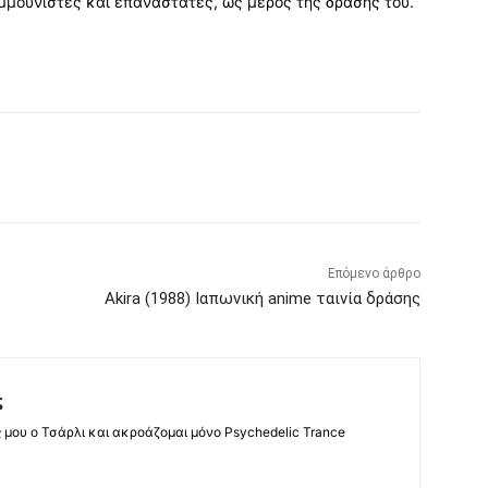
μμουνιστές και επαναστάτες, ως μέρος της δράσης του.
Επόμενο άρθρο
Akira (1988) Ιαπωνική anime ταινία δράσης
ς
ς μου ο Τσάρλι και ακροάζομαι μόνο Psychedelic Trance