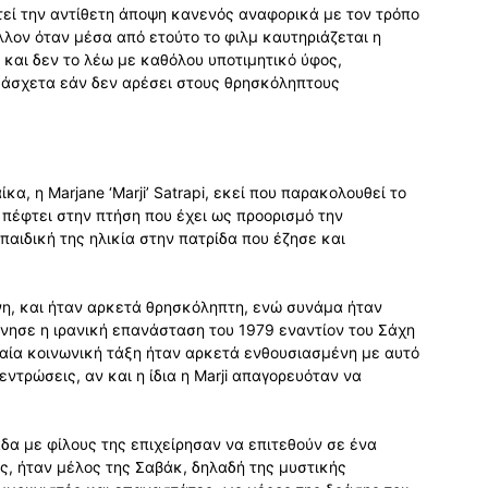
χτεί την αντίθετη άποψη κανενός αναφορικά με τον τρόπο
λλον όταν μέσα από ετούτο το φιλμ καυτηριάζεται η
 και δεν το λέω με καθόλου υποτιμητικό ύφος,
, άσχετα εάν δεν αρέσει στους θρησκόληπτους
κα, η Marjane ‘Marji’ Satrapi, εκεί που παρακολουθεί το
πέφτει στην πτήση που έχει ως προορισμό την
παιδική της ηλικία στην πατρίδα που έζησε και
νη, και ήταν αρκετά θρησκόληπτη, ενώ συνάμα ήταν
ίνησε η ιρανική επανάσταση του 1979 εναντίον του Σάχη
εσαία κοινωνική τάξη ήταν αρκετά ενθουσιασμένη με αυτό
εντρώσεις, αν και η ίδια η Marji απαγορευόταν να
άδα με φίλους της επιχείρησαν να επιτεθούν σε ένα
ας, ήταν μέλος της Σαβάκ, δηλαδή της μυστικής