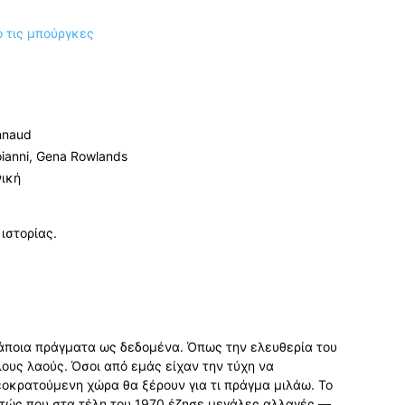
nnaud
oianni, Gena Rowlands
νική
ιστορίας.
κάποια πράγματα ως δεδομένα. Όπως την ελευθερία του
λους λαούς. Όσοι από εμάς είχαν την τύχη να
οκρατούμενη χώρα θα ξέρουν για τι πράγμα μιλάω. Το
στώς που στα τέλη του 1970 έζησε μεγάλες αλλαγές —