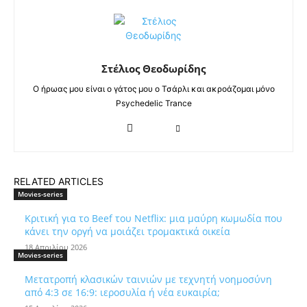
Στέλιος Θεοδωρίδης
Ο ήρωας μου είναι ο γάτος μου ο Τσάρλι και ακροάζομαι μόνο
Psychedelic Trance
RELATED ARTICLES
Movies-series
Κριτική για το Beef του Netflix: μια μαύρη κωμωδία που
κάνει την οργή να μοιάζει τρομακτικά οικεία
18 Απριλίου 2026
Movies-series
Μετατροπή κλασικών ταινιών με τεχνητή νοημοσύνη
από 4:3 σε 16:9: ιεροσυλία ή νέα ευκαιρία;