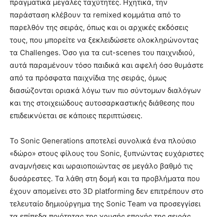
πραγματικά μεγάλες ταχύτητες. Ηχητικά, την
παράσταση κλέβουν τα remixed κομμάτια από το
παρελθόν της σειράς, όπως και οι αρχικές εκδόσεις
τους, που μπορείτε να ξεκλειδώσετε ολοκληρώνοντας
τα Challenges. Όσο για τα cut-scenes του παιχνιδιού,
αυτά παραμένουν τόσο παιδικά και αφελή όσο θυμάστε
από τα πρόσφατα παιχνίδια της σειράς, όμως
διασώζονται οριακά λόγω των πιο σύντομων διαλόγων
και της στοιχειώδους αυτοσαρκαστικής διάθεσης που
επιδεικνύεται σε κάποιες περιπτώσεις.
Το Sonic Generations αποτελεί συνολικά ένα πλούσιο
«δώρο» στους φίλους του Sonic, ξυπνώντας ευχάριστες
αναμνήσεις και ωραιοποιώντας σε μεγάλο βαθμό τις
δυσάρεστες. Τα λάθη στη δομή και τα προβλήματα που
έχουν απομείνει στο 3D platforming δεν επιτρέπουν στο
τελευταίο δημιούργημα της Sonic Team να προσεγγίσει
τα επίπεδα ποιότητας της χρυσής εποχής της σειράς,