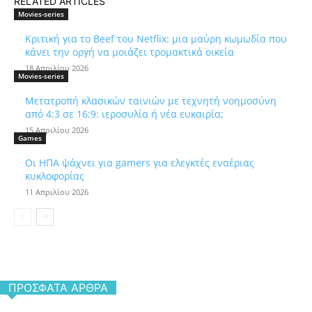
RELATED ARTICLES
Movies-series
Κριτική για το Beef του Netflix: μια μαύρη κωμωδία που
κάνει την οργή να μοιάζει τρομακτικά οικεία
18 Απριλίου 2026
Movies-series
Μετατροπή κλασικών ταινιών με τεχνητή νοημοσύνη
από 4:3 σε 16:9: ιεροσυλία ή νέα ευκαιρία;
15 Απριλίου 2026
Games
Οι ΗΠΑ ψάχνει για gamers για ελεγκτές εναέριας
κυκλοφορίας
11 Απριλίου 2026
ΠΡΌΣΦΑΤΑ ΆΡΘΡΑ