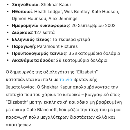
Σκηνοθεσία
: Shekhar Kapur
Ηθοποιοί
: Heath Ledger, Wes Bentley, Kate Hudson,
Djimon Hounsou, Alex Jennings
Ημερομηνία κυκλοφορίας
: 20 Σεπτεμβρίου 2002
Διάρκεια
: 127 λεπτά
Ελληνικός τίτλος
: Τα τέσσερα φτερά
Παραγωγή
: Paramount Pictures
Προϋπολογισμός ταινίας
: 35 εκατομμύρια δολάρια
Ακαθάριστα έσοδα
: 29 εκατομμύρια δολάρια
Ο δημιουργός της αξιολογότατης “Elizabeth”
καταπιάνεται και πάλι με
ταινία
βρετανικής
θεματολογίας. Ο Shekhar Kapur απολαμβάνοντας την
επιτυχία που του χάρισε το ιστορικό – βιογραφικό έπος
“Elizabeth” με την εκπληκτική και άδικα μη βραβευμένη
με όσκαρ Cate Blanchett, δοκιμάζει την τύχη του με μια
παραγωγή πολύ μεγαλύτερων διαστάσεων αλλά και
απαιτήσεων.