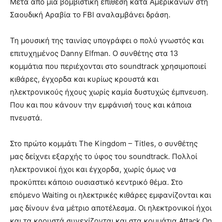
Μετά από μια βομβιστική επίθεση κατά Αμερικανών στη
Σαουδική Αραβία το FBI αναλαμβάνει δράση.
Τη μουσική της ταινίας υπογράφει ο πολύ γνωστός και
επιτυχημένος Danny Elfman. Ο συνθέτης στα 13
κομμάτια που περιέχονται στο soundtrack χρησιμοποιεί
κιθάρες, έγχορδα και κυρίως κρουστά και
ηλεκτρονικούς ήχους χωρίς καμία δυστυχώς έμπνευση.
Που και που κάνουν την εμφάνισή τους και κάποια
πνευστά.
Στο πρώτο κομμάτι The Kingdom – Titles, ο συνθέτης
μας δείχνει εξαρχής το ύφος του soundtrack. Πολλοί
ηλεκτρονικοί ήχοι και έγχορδα, χωρίς όμως να
προκύπτει κάποιο ουσιαστικό κεντρικό θέμα. Στο
επόμενο Waiting οι ηλεκτρικές κιθάρες εμφανίζονται και
μας δίνουν ένα μέτριο αποτέλεσμα. Οι ηλεκτρονικοί ήχοι
και τα κρουστά συνεχίζονται και στα κομμάτια Attack On