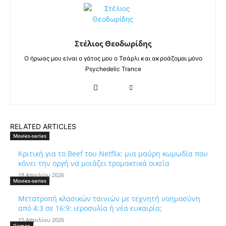
Στέλιος Θεοδωρίδης
Ο ήρωας μου είναι ο γάτος μου ο Τσάρλι και ακροάζομαι μόνο
Psychedelic Trance
RELATED ARTICLES
Movies-series
Κριτική για το Beef του Netflix: μια μαύρη κωμωδία που
κάνει την οργή να μοιάζει τρομακτικά οικεία
18 Απριλίου 2026
Movies-series
Μετατροπή κλασικών ταινιών με τεχνητή νοημοσύνη
από 4:3 σε 16:9: ιεροσυλία ή νέα ευκαιρία;
15 Απριλίου 2026
Games