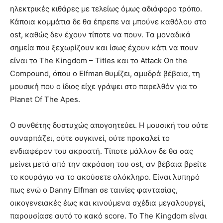
ηλεκτρικές κιθάρες με τελείως όμως αδιάφορο τρόπο.
Κάποια κομμάτια δε θα έπρεπε να μπούνε καθόλου στο
ost, καθώς δεν έχουν τίποτε να πουν. Τα μοναδικά
σημεία που ξεχωρίζουν και ίσως έχουν κάτι να πουν
είναι το The Kingdom – Titles και το Attack On the
Compound, όπου ο Elfman θυμίζει, αμυδρά βέβαια, τη
μουσική που ο ίδιος είχε γράψει στο παρελθόν για το
Planet Of The Apes.
Ο συνθέτης δυστυχώς απογοητεύει. Η μουσική του ούτε
συναρπάζει, ούτε συγκινεί, ούτε προκαλεί το
ενδιαφέρον του ακροατή. Τίποτε μάλλον δε θα σας
μείνει μετά από την ακρόαση του ost, αν βέβαια βρείτε
το κουράγιο να το ακούσετε ολόκληρο. Είναι λυπηρό
πως ενώ ο Danny Elfman σε ταινίες φαντασίας,
οικογενειακές έως και κινούμενα σχέδια μεγαλουργεί,
παρουσίασε αυτό το κακό score. Το The Kingdom είναι