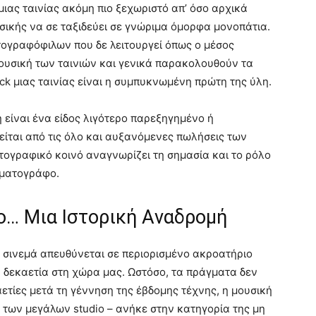
 μιας ταινίας ακόμη πιο ξεχωριστό απ’ όσο αρχικά
υσικής να σε ταξιδεύει σε γνώριμα όμορφα μονοπάτια.
τογραφόφιλων που δε λειτουργεί όπως ο μέσος
ουσική των ταινιών και γενικά παρακολουθούν τα
ck μιας ταινίας είναι η συμπυκνωμένη πρώτη της ύλη.
ή είναι ένα είδος λιγότερο παρεξηγημένο ή
ίται από τις όλο και αυξανόμενες πωλήσεις των
ματογραφικό κοινό αναγνωρίζει τη σημασία και το ρόλο
ηματογράφο.
ο… Mια Iστορική Aναδρομή
ο σινεμά απευθύνεται σε περιορισμένο ακροατήριο
α δεκαετία στη χώρα μας. Ωστόσο, τα πράγματα δεν
αετίες μετά τη γέννηση της έβδομης τέχνης, η μουσική
 των μεγάλων studio – ανήκε στην κατηγορία της μη