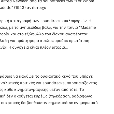
αι Alfred Newman από τα soundtracks των “For Whom
nadette” (1943) αντίστοιχα.
στορική καταγραφή των soundtrack κυκλοφοριών. H
zsa, με το μνημειώδες βαλς, για την ταινία “Madame
φορία και στο εξώφυλλο του δίσκου αναφέρεται:
, δηλαδή για πρώτη φορά κυκλοφορούσε πρωτότυπη
ία! Η συνέχεια είναι πλέον ιστορία…
οφάσισε να καλύψει το ουσιαστικό κενό που υπήρχε
αναλυτικές κριτικές για soundtracks, παρουσιάζοντας
ες κάθε κινηματογραφικής σεζόν από τότε. Το
σική δεν ακούγεται ευρέως (τηλεόραση, ραδιόφωνο
 οι κριτικές θα βοηθούσαν σημαντικά σε ενημερωτικό