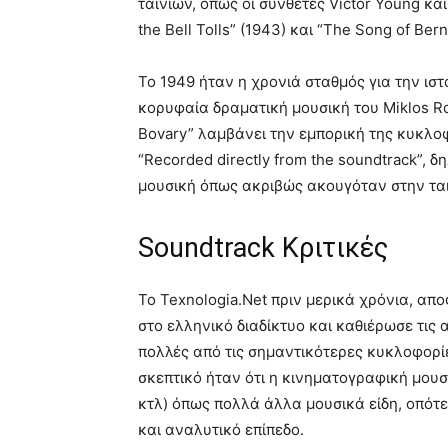
ταινιών, όπως οι συνθέτες Victor Young κ
the Bell Tolls” (1943) και “The Song of Ber
To 1949 ήταν η χρονιά σταθμός για την ι
κορυφαία δραματική μουσική του Miklos Ro
Bovary” λαμβάνει την εμπορική της κυκλο
“Recorded directly from the soundtrack”
μουσική όπως ακριβώς ακουγόταν στην ταιν
Soundtrack Κριτικές
Το Texnologia.Net πριν μερικά χρόνια, απ
στο ελληνικό διαδίκτυο και καθιέρωσε τις 
πολλές από τις σημαντικότερες κυκλοφορί
σκεπτικό ήταν ότι η κινηματογραφική μου
κτλ) όπως πολλά άλλα μουσικά είδη, οπότε
και αναλυτικό επίπεδο.