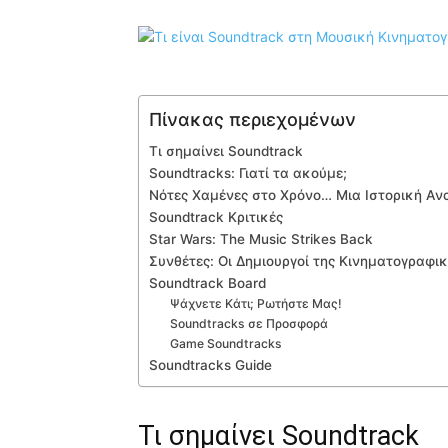
Πίνακας περιεχομένων
Τι σημαίνει Soundtrack
Soundtracks: Γιατί τα ακούμε;
Νότες Xαμένες στο Xρόνο… Mια Iστορική A
Soundtrack Κριτικές
Star Wars: The Music Strikes Back
Συνθέτες: Οι Δημιουργοί της Κινηματογραφι
Soundtrack Board
Ψάχνετε Κάτι; Ρωτήστε Μας!
Soundtracks σε Προσφορά
Game Soundtracks
Soundtracks Guide
Τι σημαίνει Soundtrack