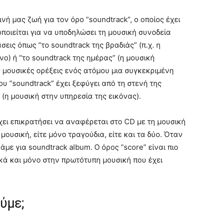
ή μας ζωή για τον όρο “soundtrack”, ο οποίος έχει
οποιείται για να υποδηλώσει τη μουσική συνοδεία
ις όπως “το soundtrack της βραδιάς” (π.χ. η
ο) ή “το soundtrack της ημέρας” (η μουσική
ς μουσικές ορέξεις ενός ατόμου μια συγκεκριμένη
υ “soundtrack” έχει ξεφύγει από τη στενή της
(η μουσική στην υπηρεσία της εικόνας).
 έχει επικρατήσει να αναφέρεται στο CD με τη μουσική
μουσική, είτε μόνο τραγούδια, είτε και τα δύο. Όταν
με για soundtrack album. Ο όρος “score” είναι πιο
κά και μόνο στην πρωτότυπη μουσική που έχει
ύμε;