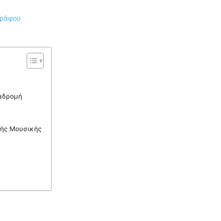
ναδρομή
κής Μουσικής