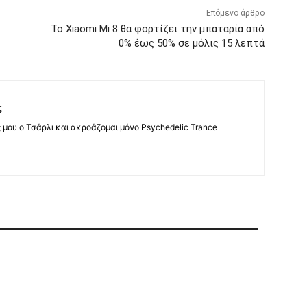
Επόμενο άρθρο
Το Xiaomi Mi 8 θα φορτίζει την μπαταρία από
0% έως 50% σε μόλις 15 λεπτά
ς
ς μου ο Τσάρλι και ακροάζομαι μόνο Psychedelic Trance