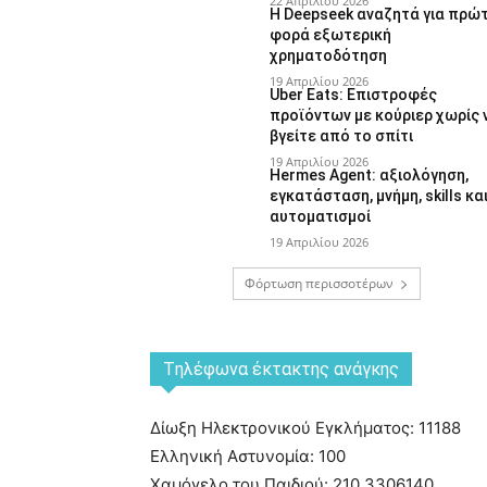
22 Απριλίου 2026
Η Deepseek αναζητά για πρώ
φορά εξωτερική
χρηματοδότηση
19 Απριλίου 2026
Uber Eats: Επιστροφές
προϊόντων με κούριερ χωρίς 
βγείτε από το σπίτι
19 Απριλίου 2026
Hermes Agent: αξιολόγηση,
εγκατάσταση, μνήμη, skills κα
αυτοματισμοί
19 Απριλίου 2026
Φόρτωση περισσοτέρων
Tηλέφωνα έκτακτης ανάγκης
Δίωξη Ηλεκτρονικού Εγκλήματος: 11188
Ελληνική Αστυνομία: 100
Χαμόγελο του Παιδιού: 210 3306140