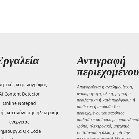
Εργαλεία
Αντιγραφή
περιεχομένου
ητικός κειμενογράφος
Απαγορεύεται η αναδημοσίευση,
AI Content Detector
αναπαραγωγή, ολική, μερική ή
περιληπτική ή κατά παράφραση ή
Online Notepad
διασκευή ή απόδοση του
τής κατανάλωσης ηλεκτρικής
περιεχομένου του παρόντος
διαδικτυακού τόπου με οποιονδήπο
ενέργειας
τρόπο, ηλεκτρονικό, μηχανικό,
Δημιουργία QR Code
φωτοτυπικό ή άλλο, χωρίς την