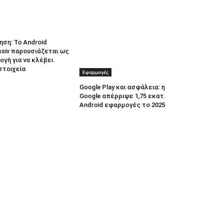
ηση: Το Android
ssiv παρουσιάζεται ως
γή για να κλέβει
στοιχεία
Εφαρμογές
Google Play και ασφάλεια: η
Google απέρριψε 1,75 εκατ.
Android εφαρμογές το 2025