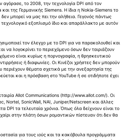
αν αγόρασε, το 2008, την τεχνολογία DPI από τον
και της Γερμανικής Siemens. Η ίδια η Nokia-Siemens το
 δεν μπορεί να μας πει την αλήθεια. Γεγονός πάντως
νο τεχνολογικό εξοπλισμό ίδιο και απαράλλακτο με αυτόν
ησιμοποιεί τον έλεγχο με το DPI για να παρακολουθεί και
αι να λογοκρίνει το περιεχόμενο όσων δεν ταιριάζουν
εχόμενο είναι κυρίως η πορνογραφία, η θρησκευτικού
ντιρρήσεις ή διαφωνίες. Οι Κινέζοι χρήστες δεν μπορούν
υ περιέχουν θέματα σχετικά με την ανεξαρτησία της
εύεται και η πρόσβαση στο YouTube ή σε οτιδήποτε έχει
ταιρία Allot Communications (http://www.allot.com/). Οι
c, Nortel, SonicWall, NAI, Juniper/Netscreen και άλλες
α DPI τα τελευταία χρόνια. Όπως όλα δείχνουν είναι το
χαίρι στην πλάτη όσων ρομαντικών πίστευαν ότι δεν θα
ροστασία για τους ιούς και τα κακόβουλα προγράμματα