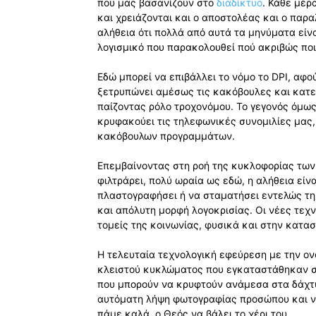
που μας βασανίζουν στο
διαδίκτυο
. Κάθε μέρ
και χρειάζονται και ο αποστολέας και ο παρ
αλήθεια ότι πολλά από αυτά τα μηνύματα είνα
λογισμικό που παρακολουθεί πού ακριβώς ποι
Εδώ μπορεί να επιβάλλει το νόμο το DPI, αφο
ξετρυπώνει αμέσως τις κακόβουλες και κατε
παίζοντας ρόλο τροχονόμου. Το γεγονός όμως ό
κρυφακούει τις τηλεφωνικές συνομιλίες μας
κακόβουλων προγραμμάτων.
Επεμβαίνοντας στη ροή της κυκλοφορίας των 
φιλτράρει, πολύ ωραία ως εδώ, η αλήθεια είνα
πλαστογραφήσει ή να σταματήσει εντελώς τη
και απόλυτη μορφή λογοκρισίας. Οι νέες τεχ
τομείς της κοινωνίας, φυσικά και στην κατα
Η τελευταία τεχνολογική εφεύρεση με την ονο
κλειστού κυκλώματος που εγκαταστάθηκαν στ
που μπορούν να κρυφτούν ανάμεσα στα δάχτυ
αυτόματη λήψη φωτογραφίας προσώπου και νο
πάμε καλά, ο Θεός να βάλει το χέρι του…