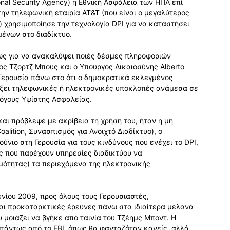
nal Security Agency) η Εθνική Ασφάλεια των ΗΠΑ επί
ην τηλεφωνική εταιρία AT&T (που είναι ο μεγαλύτερος
 χρησιμοποίησε την τεχνολογία DPI για να καταστήσει
ένων στο διαδίκτυο.
ίως για να ανακαλύψει ποιές δέσμες πληροφοριών
ος Τζορτζ Μπους και ο Υπουργός Δικαιοσύνης Alberto
Γερουσία πάνω στο ότι ο δημοκρατικά εκλεγμένος
άξει τηλεφωνικές ή ηλεκτρονικές υποκλοπές ανάμεσα σε
λόγους Υψίστης Ασφαλείας.
αι πρόβλεψε με ακρίβεια τη χρήση του, ήταν η μη
lition, Συνασπισμός για Ανοιχτό Διαδίκτυο), ο
Ιούνιο στη Γερουσία για τους κινδύνους που ενέχει το DPI,
ίες που παρέχουν υπηρεσίες διαδικτύου να
μότητας) τα περιεχόμενα της ηλεκτρονικής
ουνίου 2009, προς όλους τους Γερουσιαστές,
αι προκαταρκτικές έρευνες πάνω στα ιδιαίτερα μελανά
 μοιάζει να βγήκε από ταινία του Τζέημς Μποντ. Η
ε πάντως από το FBI, όπως θα φανταζόταν κανείς, αλλά