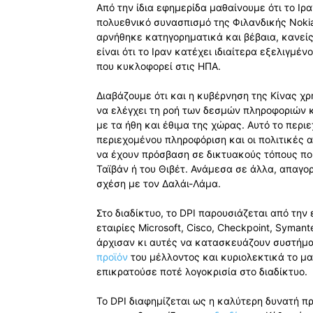
Από την ίδια εφημερίδα μαθαίνουμε ότι το Ιρ
πολυεθνικό συνασπισμό της Φιλανδικής Nokia 
αρνήθηκε κατηγορηματικά και βέβαια, κανείς
είναι ότι το Ιραν κατέχει ιδιαίτερα εξελιγμέ
που κυκλοφορεί στις HΠΑ.
Διαβάζουμε ότι και η κυβέρνηση της Κίνας χρ
να ελέγχει τη ροή των δεσμών πληροφοριών κ
με τα ήθη και έθιμα της χώρας. Αυτό το περι
περιεχομένου πληροφόριση και οι πολιτικές α
να έχουν πρόσβαση σε δικτυακούς τόπους πο
Ταϊβάν ή του Θιβέτ. Ανάμεσα σε άλλα, απαγορ
σχέση με τον Δαλάι-Λάμα.
Στο διαδίκτυο, το DPI παρουσιάζεται από την ε
εταιρίες Microsoft, Cisco, Checkpoint, Symante
άρχισαν κι αυτές να κατασκευάζουν συστήματ
προϊόν
του μέλλοντος και κυριολεκτικά το μα
επικρατούσε ποτέ λογοκρισία στο διαδίκτυο.
Το DPI διαφημίζεται ως η καλύτερη δυνατή π