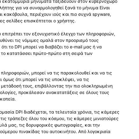
α εκατομμύρια μηνύματα ταξιδεύουν στον κυβερνοχώρο
αλήπτης για να συναρμολογηθεί ξανά το μήνυμα Είναι
ι κακόβουλα, περιέχουν ιούς και πιο συχνά spyware,
ες σελίδες επισκέπτεται ο χρήστης.
ύ επιτρέπει τον εξονυχιστικό έλεγχο των πληροφοριών,
υθύνει τις νόμιμες ομαλά στον προορισμό τους
τι το DPI μπορεί να διαβάζει το e-mail μας ή να
, το κατατάσσει πρώτο-πρώτο στη σειρά των
πληροφοριών, μπορεί να τις παρακολουθεί και να τις
ι όμως ότι μπορεί να τις υποκλέψει, να τις
 μετάδοσή τους, επιβάλλοντας την πιο ολοκληρωμένη
νολογίες, προκάλεσαν ανακατατάξεις σε όλους τους
σκοπεία.
μασία DPI διαδέχεται, τα τελευταία χρόνια, τις κάμερες
ις τράπεζες όλου του κόσμου, τις κάμερες μινιατούρες
λά μας, τις δορυφορικές φωτογραφίες, και την
ύμερου πινακίδας του αυτοκινήτου. Από λογοκρισία