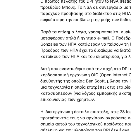
Ο πρώτος πελάτης του DPI ήταν to NSA (Natio
προεδρίας Μπους. Το NSA σε συνεργασία με τ
παροχέας πρόσβασης στο διαδίκτυο στις ΗΠΑ)
ευφυέστερη την επίβλεψη της ροής των δεδομ
Παρά τα επίσημα λόγια, χρησιμοποιείται κυρ
μεταφέρουν απλά ή ηχητικά e-mail. Ο Πρόεδρ
Gonzales των ΗΠΑ κατάφεραν να πείσουν τη 
Πρόεδρος των ΗΠΑ έχει το δικαίωμα να διατ
κατοίκους των ΗΠΑ και του εξωτερικού, για 
Αυτή που εναντιώθηκε από την αρχή στο DPI κ
κερδοσκοπική οργάνωση OIC (Open Internet Coa
διευθυντής της οποίας Ben Scott, μίλησε τον 
μια τεχνολογία η οποία επιτρέπει στις εταιρ
κατασκοπεύουν (για λόγους εμπορικής σκοπι
επικοινωνίας των χρηστών.
Η ίδια οργάνωση έστειλε επιστολή, στις 28 Ι
προτρέποντάς τους να αρχίσουν ακροάσεις κ
σημεία αυτού του τεχνολογικού προϊόντος που
σύλληψη για την υλοποίηση του DPI δεν έγιν