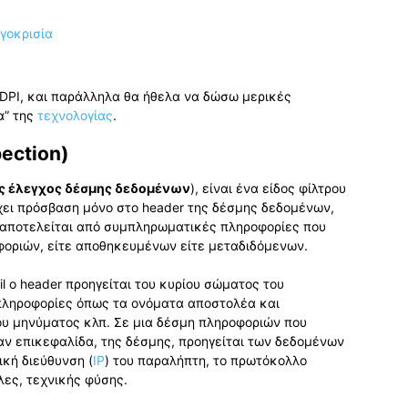
ί DPI, και παράλληλα θα ήθελα να δώσω μερικές
α” της
τεχνολογίας
.
pection)
ς έλεγχος δέσμης δεδομένων
), είναι ένα είδος φίλτρου
έχει πρόσβαση μόνο στο header της δέσμης δεδομένων,
r αποτελείται από συμπληρωματικές πληροφορίες που
φοριών, είτε αποθηκευμένων είτε μεταδιδόμενων.
l ο header προηγείται του κυρίου σώματος του
 πληροφορίες όπως τα ονόματα αποστολέα και
υ μηνύματος κλπ. Σε μια δέσμη πληροφοριών που
σαν επικεφαλίδα, της δέσμης, προηγείται των δεδομένων
ική διεύθυνση (
IP
) του παραλήπτη, το πρωτόκολλο
ες, τεχνικής φύσης.