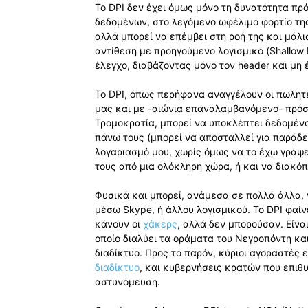
Το DPI δεν έχει όμως μόνο τη δυνατότητα π
δεδομένων, στο λεγόμενο ωφέλιμο φορτίο της
αλλά μπορεί να επέμβει στη ροή της και μάλ
αντίθεση με προηγούμενο λογισμικό (Shallow 
έλεγχο, διαβάζοντας μόνο τον header και μη
Το DPI, όπως περήφανα αναγγέλουν οι πωλητ
μας και με -αιώνια επαναλαμβανόμενο- πρόσ
Τρομοκρατία, μπορεί να υποκλέπτει δεδομένα
πάνω τους (μπορεί να αποσταλλεί για παράδε
λογαριασμό μου, χωρίς όμως να το έχω γράψει
τους από μια ολόκληρη χώρα, ή και να διακόπ
Φυσικά και μπορεί, ανάμεσα σε πολλά άλλα,
μέσω Skype, ή άλλου λογισμικού. Το DPI φαίν
κάνουν οι
χάκερς
, αλλά δεν μπορούσαν. Είνα
οποίο διαλύει τα οράματα του Νεγροπόντη κα
διαδίκτυο. Προς το παρόν, κύριοι αγοραστές 
διαδίκτυο
, και κυβερνήσεις κρατών που επιθ
αστυνόμευση.