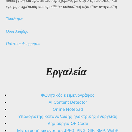
προσέγγιση και πρωτότυπο περιεχόμενο, με στόχο την ποιοτική και
έγκυρη ενημέρωση που προσθέτει ουσιαστική αξία στον αναγνώστη..
Ταυτότητα
Όροι Χρήσης
Πολιτική Απορρήτου
Εργαλεία
Φωνητικός κειμενογράφος
AI Content Detector
Online Notepad
Υπολογιστής κατανάλωσης ηλεκτρικής ενέργειας
Δημιουργία QR Code
Μετατροπή εικόνας σε JPEG, PNG, GIF, BMP, WebP