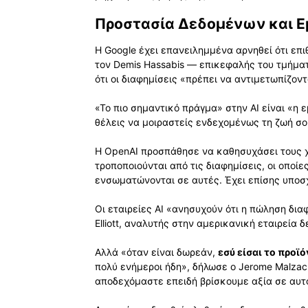
Προστασία Δεδομένων και Ε
Η Google έχει επανειλημμένα αρνηθεί ότι επι
τον Demis Hassabis — επικεφαλής του τμήμα
ότι οι διαφημίσεις «πρέπει να αντιμετωπίζον
«Το πιο σημαντικό πράγμα» στην AI είναι «η 
θέλεις να μοιραστείς ενδεχομένως τη ζωή σο
Η OpenAI προσπάθησε να καθησυχάσει τους χ
τροποποιούνται από τις διαφημίσεις, οι οποίε
ενσωματώνονται σε αυτές. Έχει επίσης υποσ
Οι εταιρείες AI «ανησυχούν ότι η πώληση δι
Elliott, αναλυτής στην αμερικανική εταιρεία 
Αλλά «όταν είναι δωρεάν,
εσύ είσαι το προϊό
πολύ ενήμεροι ήδη», δήλωσε ο Jerome Malzac 
αποδεχόμαστε επειδή βρίσκουμε αξία σε αυτ