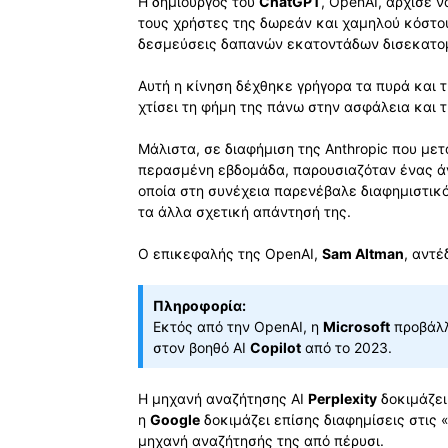
Η δημιουργός του
ChatGPT
, OpenAI, άρχισε ν
τους χρήστες της δωρεάν και χαμηλού κόστου
δεσμεύσεις δαπανών εκατοντάδων δισεκατομ
Αυτή η κίνηση δέχθηκε γρήγορα τα πυρά και 
χτίσει τη φήμη της πάνω στην ασφάλεια και 
Μάλιστα, σε διαφήμιση της Anthropic που μετ
περασμένη εβδομάδα, παρουσιαζόταν ένας άν
οποία στη συνέχεια παρενέβαλε διαφημιστικό
τα άλλα σχετική απάντησή της.
Ο επικεφαλής της OpenAI,
Sam Altman
, αντέ
Πληροφορία:
Εκτός από την OpenAI, η
Microsoft
προβάλλ
στον βοηθό AI
Copilot
από το 2023.
Η μηχανή αναζήτησης AI
Perplexity
δοκιμάζει
η
Google
δοκιμάζει επίσης διαφημίσεις στις 
μηχανή αναζήτησής της από πέρυσι.