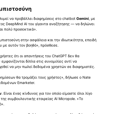
μπιστοσύνη
θυμεί να προβάλλει διαφημίσεις στο chatbot
Gemini
, με
τος DeepMind AI του γίγαντα αναζήτησης — να δηλώνει
ται πολύ προσεκτικά».
εμπιστοσύνη στην ασφάλεια και την ιδιωτικότητα, επειδή
υ με αυτόν τον βοηθό», πρόσθεσε.
ρήστες ότι οι απαντήσεις του ChatGPT δεν θα
ς εμφανίζονται δίπλα στις συνομιλίες αντί να
χεθεί να μην πωλεί δεδομένα χρηστών σε διαφημιστές.
αφημίσεων θα τρομάξει τους χρήστες», δήλωσε ο Nate
δεδομένων Emarketer.
ν
. Είναι ένας κίνδυνος για τον οποίο είμαστε όλοι λίγο
της συμβουλευτικής εταιρείας AI Micropole. «Το
ό».