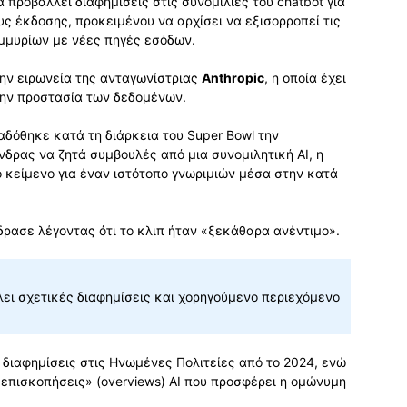
α προβάλλει διαφημίσεις στις συνομιλίες του chatbot για
ς έκδοσης, προκειμένου να αρχίσει να εξισορροπεί τις
μυρίων με νέες πηγές εσόδων.
την ειρωνεία της ανταγωνίστριας
Anthropic
, η οποία έχει
την προστασία των δεδομένων.
αδόθηκε κατά τη διάρκεια του Super Bowl την
δρας να ζητά συμβουλές από μια συνομιλητική AI, η
 κείμενο για έναν ιστότοπο γνωριμιών μέσα στην κατά
δρασε λέγοντας ότι το κλιπ ήταν «ξεκάθαρα ανέντιμο».
ει σχετικές διαφημίσεις και χορηγούμενο περιεχόμενο
 διαφημίσεις στις Ηνωμένες Πολιτείες από το 2024, ενώ
«επισκοπήσεις» (overviews) AI που προσφέρει η ομώνυμη