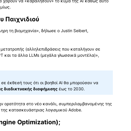
 θα χαρούν να «καβαλήσουν» το κύμα της AI καθώς αυτό
σμίως.
υ Παιχνιδιού
ρη τη βιομηχανία», δήλωσε ο Justin Seibert,
 μετατροπής (αλληλεπιδράσεις που καταλήγουν σε
PT και τα άλλα LLMs (μεγάλα γλωσσικά μοντέλα)»,
σε έκθεσή τους ότι οι βοηθοί AI θα μπορούσαν να
άς διαδικτυακής διαφήμισης
έως το 2030.
ην ορατότητα στο νέο κανάλι, συμπεριλαμβανομένης της
ι της κατασκευάστριας λογισμικού Adobe.
ngine Optimization);