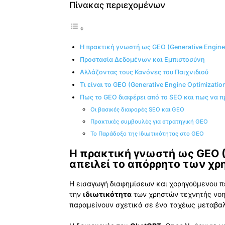
Πίνακας περιεχομένων
Η πρακτική γνωστή ως GEO (Generative Engine
Προστασία Δεδομένων και Εμπιστοσύνη
Αλλάζοντας τους Κανόνες του Παιχνιδιού
Τι είναι το GEO (Generative Engine Optimization
Πως το GEO διαφέρει από το SEO και πως να π
Οι βασικές διαφορές SEO και GEO
Πρακτικές συμβουλές για στρατηγική GEO
Το Παράδοξο της Ιδιωτικότητας στο GEO
Η πρακτική γνωστή ως GEO (G
απειλεί το απόρρητο των χ
Η εισαγωγή διαφημίσεων και χορηγούμενου πε
την
ιδιωτικότητα
των χρηστών τεχνητής νοη
παραμείνουν σχετικά σε ένα ταχέως μεταβαλ