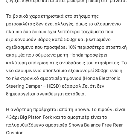
ζυγίζει λιγότερο και απαιτεί μειωμένη πίεση στη μανέτα.
Τα βασικά χαρακτηριστικά στο στήσιμο της
μοτοσικλέτας δεν έχει αλλαγές, όμως το αλουμινένιο
πλαίσιο δύο δοκών έχει λεπτότερα τοιχώματα που
εξοικονομούν βάρος κατά 500gr και βελτιωμένο
σχεδιασμένο που προσφέρει 10% περισσότερο στρεπτική
ακαμψία που σύμφωνα με τη Honda προσφέρει
καλύτερη απόκριση στις αντιδράσεις του στησίματος. Το
νέο αλουμινένιο υποπλαίσιο εξοικονομεί 800gr, ενώ η
το ηλεκτρονικό αμορτισέρ τιμονιού (Honda Electronic
Steering Damper – HESD) εξασφαλίζει ότι δεν
δημιουργείται ανεπιθύμητη αστάθεια.
Η ανάρτηση προέρχεται από τη Showa. Το πιρούνι είναι
43άρι Big Piston Fork και το αμορτισέρ είναι το
πολυρυθμιζόμενο αμορτισέρ Showa Balance Free Rear
Cushion.