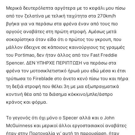
Μερικά δευτερόλεπτα αργότερα με το κεφάλι μου πίσω
από τον ζελατίνα με τελική ταχύτητα στα 270km/h
βγήκα για να περάσω στα φρένα έναν από τους πιο
αργούς αναβάτες στη πρώτη στροφή. Αμέσως μετά
σοκαρίστηκα όταν είδα ότι ο πρώτος του γκρουπ, που
μάλλον έδειχνε σε κάποιους καινούργιους τις γραμμές
του Portimao, δεν ήταν άλλος από τον Fast Freddie
Spencer. ΔΕΝ ΥΠΗΡΧΕ ΠΕΡΙΠΤΩΣΗ να περάσω στα
φρένα τον μοτοσικλετιστικό ήρωά μου εδώ μέσα κι έτσι
τρύπωσα το Fireblade στο άνετο κενό πίσω του και πήρα
τη δεξιά στροφή που θέλει 3η με μια εξωπραγματικά
κοντινή θέα από τα διάσημα κόκκινο/μπλε/άσπρο
κράνος και φόρμα.
Το γεγονός ότι όχι μόνο ο Specer αλλά και ο John
McGuinness και μερικοί άλλοι εργοστασιακοί αναβάτες
ήταν στην Πορτογαλία γι’ αυτή τη παρουσίαση, ήταν