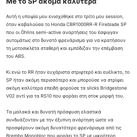
Me το SP ακόμα καλύτερα
Αυτή η υποψία μου ενισχύθηκε στο τρίτο μου session,
όταν καβαλούσα το Honda CBR1000RR-R Fireblade SP
που οι Öhlins semi-active αναρτήσεις του έσφιγγαν
αυτομάτως στο δυνατό φρενάρισμα για να κρατήσουν
τη μοτοσικλέτα σταθερή και εμπόδιζαν την επέμβαση
του ABS.
Κι ενώ το RR ήταν ευχάριστα στριφτερό και ευέλικτο, το
SP ήταν ακόμη περισσότερο και μπορούσε να στρίψει
ακόμη καλύτερα επειδή φορούσε τα slicks Bridgestone
V02 αντί για τα RS10 που φοράει στη στοκ μορφή του.
Τα μαλακά και δυνατή πρόσφυση ελαστικά
συνδυάζονταν με την έξυπνη ανάρτηση ώστε να
προσφέρουν ακόμη δυνατότερο φρενάρισμα από τις
Brembo Monobloc που φοράει το SP με μικρότερη