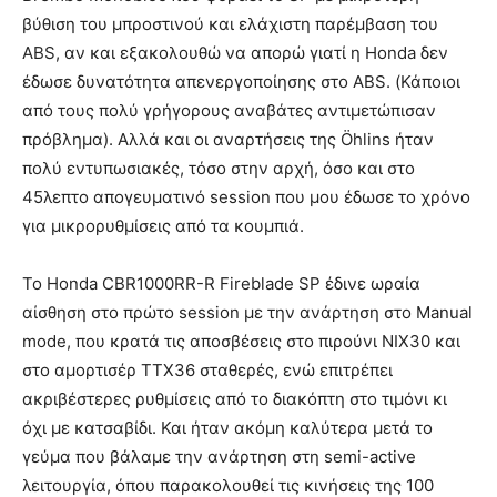
βύθιση του μπροστινού και ελάχιστη παρέμβαση του
ABS, αν και εξακολουθώ να απορώ γιατί η Honda δεν
έδωσε δυνατότητα απενεργοποίησης στο ABS. (Κάποιοι
από τους πολύ γρήγορους αναβάτες αντιμετώπισαν
πρόβλημα). Αλλά και οι αναρτήσεις της Öhlins ήταν
πολύ εντυπωσιακές, τόσο στην αρχή, όσο και στο
45λεπτο απογευματινό session που μου έδωσε το χρόνο
για μικρορυθμίσεις από τα κουμπιά.
Το Honda CBR1000RR-R Fireblade SP έδινε ωραία
αίσθηση στο πρώτο session με την ανάρτηση στο Manual
mode, που κρατά τις αποσβέσεις στο πιρούνι NIX30 και
στο αμορτισέρ TTX36 σταθερές, ενώ επιτρέπει
ακριβέστερες ρυθμίσεις από το διακόπτη στο τιμόνι κι
όχι με κατσαβίδι. Και ήταν ακόμη καλύτερα μετά το
γεύμα που βάλαμε την ανάρτηση στη semi-active
λειτουργία, όπου παρακολουθεί τις κινήσεις της 100