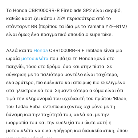
Το Honda CBR1000RR-R Fireblade SP2 είναι ακριβό,
καθώς κοστίζει κάπου 25% περισσότερα από το
στάνταρντ RR (περίπου τα ίδια με το Yamaha YZF-R1M)
είναι όμως ένα πραγματικό σπουδαίο superbike.
Αλλά και το
Honda
CBR1000RR-R Fireblade είναι μια
ωραία
μοτοσικλέτα
που βάζει τη Honda ξανά στο
παιχνίδι, τόσο στο δρόμο, όσο και στην πίστα. Σε
σύγκριση με το παλιότερο μοντέλο είναι ταχύτερο,
ελαφρύτερο, πιο ευέλικτο και απείρως πιο εξελιγμένο
στα ηλεκτρονικά του. Σημαντικότερο ακόμα είναι ότι
τιμά την κληρονομιά του σχεδιαστή του πρώτου ‘Blade,
του Tadao Baba, εντυπωσιάζοντας όχι μόνο με τη
δύναμη και την ταχύτητά του, αλλά και με την
ισορροπία του και την ευελιξία του ώστε αυτή η
μοτοσικλέτα να είναι γρήγορη και διασκεδαστική, όπου