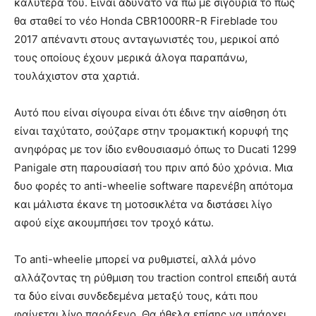
καλύτερά του. Είναι αδύνατο να πω με σιγουριά το πώς
θα σταθεί το νέο Honda CBR1000RR-R Fireblade του
2017 απέναντι στους ανταγωνιστές του, μερικοί από
τους οποίους έχουν μερικά άλογα παραπάνω,
τουλάχιστον στα χαρτιά.
Αυτό που είναι σίγουρα είναι ότι έδινε την αίσθηση ότι
είναι ταχύτατο, σούζαρε στην τρομακτική κορυφή της
ανηφόρας με τον ίδιο ενθουσιασμό όπως το Ducati 1299
Panigale στη παρουσίασή του πριν από δύο χρόνια. Μια
δυο φορές το anti-wheelie software παρενέβη απότομα
και μάλιστα έκανε τη μοτοσικλέτα να διστάσει λίγο
αφού είχε ακουμπήσει τον τροχό κάτω.
Το anti-wheelie μπορεί να ρυθμιστεί, αλλά μόνο
αλλάζοντας τη ρύθμιση του traction control επειδή αυτά
τα δύο είναι συνδεδεμένα μεταξύ τους, κάτι που
φαίνεται λίγο παράξενο. Θα ήθελα επίσης να υπάρχει