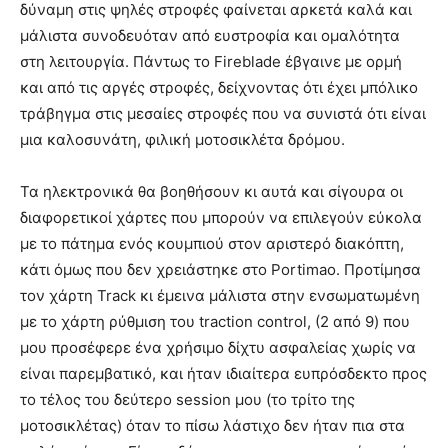
δύναμη στις ψηλές στροφές φαίνεται αρκετά καλά και
μάλιστα συνοδευόταν από ευστροφία και ομαλότητα
στη λειτουργία. Πάντως το Fireblade έβγαινε με ορμή
και από τις αργές στροφές, δείχνοντας ότι έχει μπόλικο
τράβηγμα στις μεσαίες στροφές που να συνιστά ότι είναι
μια καλοσυνάτη, φιλική μοτοσικλέτα δρόμου.
Τα ηλεκτρονικά θα βοηθήσουν κι αυτά και σίγουρα οι
διαφορετικοί χάρτες που μπορούν να επιλεγούν εύκολα
με το πάτημα ενός κουμπιού στον αριστερό διακόπτη,
κάτι όμως που δεν χρειάστηκε στο Portimao. Προτίμησα
τον χάρτη Track κι έμεινα μάλιστα στην ενσωματωμένη
με το χάρτη ρύθμιση του traction control, (2 από 9) που
μου προσέφερε ένα χρήσιμο δίχτυ ασφαλείας χωρίς να
είναι παρεμβατικό, και ήταν ιδιαίτερα ευπρόσδεκτο προς
το τέλος του δεύτερο session μου (το τρίτο της
μοτοσικλέτας) όταν το πίσω λάστιχο δεν ήταν πια στα