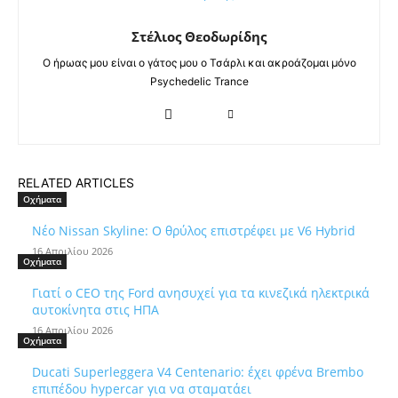
Στέλιος Θεοδωρίδης
Ο ήρωας μου είναι ο γάτος μου ο Τσάρλι και ακροάζομαι μόνο
Psychedelic Trance
RELATED ARTICLES
Οχήματα
Νέο Nissan Skyline: Ο θρύλος επιστρέφει με V6 Hybrid
16 Απριλίου 2026
Οχήματα
Γιατί ο CEO της Ford ανησυχεί για τα κινεζικά ηλεκτρικά
αυτοκίνητα στις ΗΠΑ
16 Απριλίου 2026
Οχήματα
Ducati Superleggera V4 Centenario: έχει φρένα Brembo
επιπέδου hypercar για να σταματάει