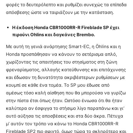
φορές το δευτερόλεπτο και ρυθμίζει συνεχώς τα επίπεδα
απόσβεσης ώστε να ταιριάζουν με την κατάσταση.
H έκδοση Honda CBR1000RR-R Fireblade SP έχει
πιρούνι Ohlins και δαγκάνες Brembo.
Με αυτή τη γενιά ανάρτησης Smart-EC, η Öhlins και η
Honda προσπάθησαν να κάνουν το σετέρισμα απλό,
χωρίζοντας τις απαιτήσεις του στησίματος στη ζώνη
φρεναρίσματος, αλλαγής κατεύθυνσης και επιτάχυνσης
και έδωσαν τη δυνατότητα ακριβέστερων ρυθμίσεων με
κουμπί σε κάθε ένα τομέα. Το SP μου έδωσε από
αμέσως τόσο καλή αίσθηση που θα μπορούσα να γυρίζω
στην πίστα έτσι όπως ήταν. Ωστόσο ένιωσα ότι θα ήταν
καλύτερα αν έσφιγγα το στήσιμο λίγο παραπάνω και γι’
αυτό αύξησα τις αποσβέσεις και στα δύο άκρα. Πέτυχα
μ’ αυτόν τον τρόπο να κάνω το Honda CBR1000RR-R
Fireblade SP2 πιο σφιχτό, όμως τώρα το σκληρότερο και