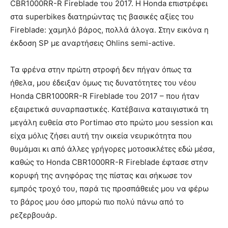
CBR1000RR-R Fireblade του 2017. Η Honda επιστρέφει
στα superbikes διατηρώντας τις βασικές αξίες του
Fireblade: χαμηλό βάρος, πολλά άλογα. Στην εικόνα η
έκδοση SP με αναρτήσεις Ohlins semi-active.
Τα φρένα στην πρώτη στροφή δεν πήγαν όπως τα
ήθελα, μου έδειξαν όμως τις δυνατότητες του νέου
Honda CBR1000RR-R Fireblade του 2017 – που ήταν
εξαιρετικά συναρπαστικές. Κατέβαινα καταιγιστικά τη
μεγάλη ευθεία στο Portimao στο πρώτο μου session και
είχα μόλις ζήσει αυτή την οικεία νευρικότητα που
θυμάμαι κι από άλλες γρήγορες μοτοσικλέτες εδώ μέσα,
καθώς το Honda CBR1000RR-R Fireblade έφτασε στην
κορυφή της ανηφόρας της πίστας και σήκωσε τον
εμπρός τροχό του, παρά τις προσπάθειές μου να φέρω
το βάρος μου όσο μπορώ πιο πολύ πάνω από το
ρεζερβουάρ.