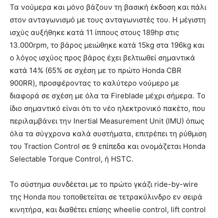
Τα νούμερα και μόνο βάζουν τη βασική έκδοση και πάλι
στον ανταγωνισμό με τους ανταγωνιστές του. Η μέγιστη
ισχύς αυξήθηκε κατά 11 ίππους στους 189hp στις
13.000rpm, το βάρος μειώθηκε κατά 15kg στα 196kg και
ο λόγος ισχύος προς βάρος έχει βελτιωθεί σημαντικά
κατά 14% (65% σε σχέση με το πρώτο Honda CBR
900RR), προσφέροντας το καλύτερο νούμερο με
διαφορά σε σχέση με όλα τα Fireblade μέχρι σήμερα. Το
ίδιο σημαντικό είναι ότι το νέο ηλεκτρονικό πακέτο, που
περιλαμβάνει την Inertial Measurement Unit (ΙΜU) όπως
όλα τα σύγχρονα καλά συστήματα, επιτρέπει τη ρύθμιση
του Traction Control σε 9 επίπεδα και ονομάζεται Honda
Selectable Torque Control, ή HSTC.
Το σύστημα συνδέεται με το πρώτο γκάζι ride-by-wire
της Honda που τοποθετείται σε τετρακύλινδρο εν σειρά
κινητήρα, και διαθέτει επίσης wheelie control, lift control