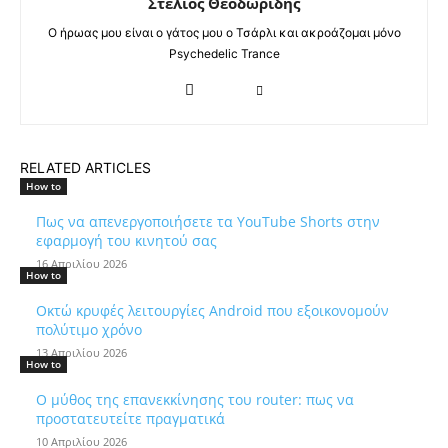
Στέλιος Θεοδωρίδης
Ο ήρωας μου είναι ο γάτος μου ο Τσάρλι και ακροάζομαι μόνο
Psychedelic Trance
RELATED ARTICLES
How to
Πως να απενεργοποιήσετε τα YouTube Shorts στην
εφαρμογή του κινητού σας
16 Απριλίου 2026
How to
Οκτώ κρυφές λειτουργίες Android που εξοικονομούν
πολύτιμο χρόνο
13 Απριλίου 2026
How to
Ο μύθος της επανεκκίνησης του router: πως να
προστατευτείτε πραγματικά
10 Απριλίου 2026