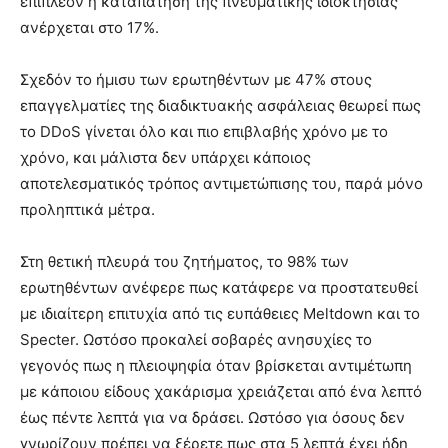
επιπλέον η καταπάτηση της πνευματικής ιδιοκτησίας
ανέρχεται στο 17%.
Σχεδόν το ήμισυ των ερωτηθέντων με 47% στους
επαγγελματίες της διαδικτυακής ασφάλειας θεωρεί πως
το DDoS γίνεται όλο και πιο επιβλαβής χρόνο με το
χρόνο, και μάλιστα δεν υπάρχει κάποιος
αποτελεσματικός τρόπος αντιμετώπισης του, παρά μόνο
προληπτικά μέτρα.
Στη θετική πλευρά του ζητήματος, το 98% των
ερωτηθέντων ανέφερε πως κατάφερε να προστατευθεί
με ιδιαίτερη επιτυχία από τις ευπάθειες Meltdown και το
Specter. Ωστόσο προκαλεί σοβαρές ανησυχίες το
γεγονός πως η πλειοψηφία όταν βρίσκεται αντιμέτωπη
με κάποιου είδους χακάρισμα χρειάζεται από ένα λεπτό
έως πέντε λεπτά για να δράσει. Ωστόσο για όσους δεν
γνωρίζουν πρέπει να ξέρετε πως στα 5 λεπτά έχει ήδη