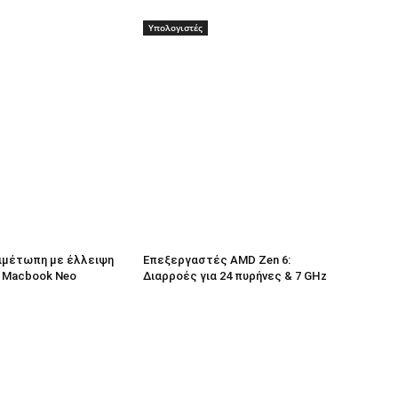
Υπολογιστές
τιμέτωπη με έλλειψη
Επεξεργαστές AMD Zen 6:
ο Macbook Neo
Διαρροές για 24 πυρήνες & 7 GHz