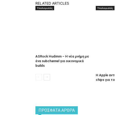
RELATED ARTICLES
Υπολογιστές
Υπολογιστές
ASRock Hudimm – Η νέα μνήμη με
ένα subchannel για οικονομικά
builds
Η Apple αν
chips για τ
ΠΡΌΣΦΑΤΑ ΆΡΘΡΑ