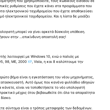
ομετρητή που χρησιμοποιείτε, τους κωδικούς εισόδου σε
πικές ρυθμίσεις που έχετε κάνει στα προγράμματα που
ματα ηλεκτρονικού ταχυδρομείου που έχετε αποθηκεύσει
μό ηλεκτρονικού ταχυδρομείου. Και η λίστα δε μοιάζει
ολογιστή μπορεί να γίνει αρκετά δύσκολη υπόθεση.
ήσουν στην …επικίνδυνη αποστολή σας!
τής λειτουργεί με Windows 10, ενώ ο παλιός με
5, 98, ME, 2000
XP
, Vista, η και 8 καλύπτουμε την
 πρώτο βήμα είναι η εγκατάσταση του νέου μηχανήματος,
υ κατασκευαστή. Αυτό όμως που κανένα φυλλάδιο οδηγιών
α κάνετε, είναι να τοποθετήσετε το νέο υπολογιστή
πρακτικό μέχρις ότου βεβαιωθείτε ότι όλα τα απαραίτητα
 δίσκο.
ετε σύντομα είναι ο τρόπος μεταφοράς των δεδομένων.