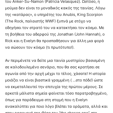
του Anker-Su-Namon (Patricia Velasquez). Ωστόσο, η
μούμια δεν είναι το μοναδικός κακός της ταινίας. Λόγω
της «κατάρας», ο υπηρέτης του Anubis, King Scorpion
(The Rock, παλαιστής WWF) ξυπνά με στόχο να
οδηγήσει τον στρατό του να κατακτήσει τον κόσμο. Με
τη βοήθεια του αδερφού της Jonathan (John Hannah), ο
Rick και η Evelyn θα προσπαθήσουν για άλλη μια φορά
να σώσουν τον κόσμο (τι πρωτότυπο!).
Αν περιμένετε να δείτε μια ταινία μυστηρίου βασισμένη
σε καλοδουλεμένο σενάριο, που θα σας κρατήσει σε
αγωνία από την αρχή μέχρι το τέλος, χάσατε! Η ιστορία
μοιάζει να είναι βιαστικά γραμμένη ( …στο πόδι!) ώστε
να εκμεταλλευτεί την επιτυχία της πρώτου μέρους. Σε
αρκετά μάλιστα σημεία φαίνεται τόσο παρατραβηγμένο,
όπως για παράδειγμα στη στιγμή που η Evelyn
ανακαλύπτει για ποιο λόγο βλέπει τα οράματα, αλλά και
στην εφαρμογή της ιδέας του “the chosen one” στο