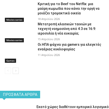
Κριτική για το Beef του Netflix: μια
μαύρη κωμωδία που κάνει την οργή να
μοιάζει τρομακτικά οικεία
18 Απριλίου 2026
Movies-series
Μετατροπή κλασικών ταινιών με
τεχνητή νοημοσύνη από 4:3 σε 16:9:
ιεροσυλία ή νέα ευκαιρία;
15 Απριλίου 2026
Movies-series
Οι ΗΠΑ ψάχνει για gamers για ελεγκτές
εναέριας κυκλοφορίας
11 Απριλίου 2026
Games
ΠΡΌΣΦΑΤΑ ΆΡΘΡΑ
Εκατό χώρες διαθέτουν εμπορικό λογισμικό