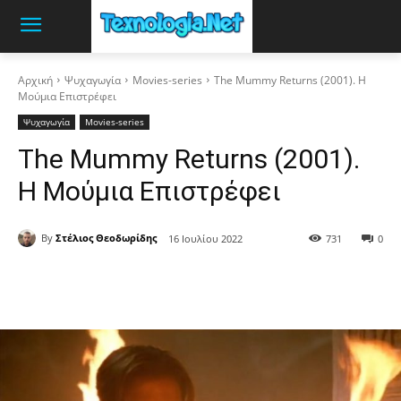
Αρχική
Ψυχαγωγία
Movies-series
The Mummy Returns (2001). Η
Μούμια Επιστρέφει
Ψυχαγωγία
Movies-series
The Mummy Returns (2001).
Η Μούμια Επιστρέφει
By
Στέλιος Θεοδωρίδης
16 Ιουλίου 2022
731
0