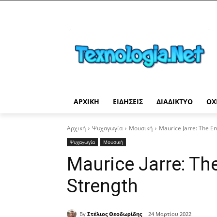
ΑΡΧΙΚΉ
ΕΙΔΉΣΕΙΣ
ΔΙΑΔΊΚΤΥΟ
ΟΧ
Αρχική
Ψυχαγωγία
Μουσική
Maurice Jarre: The E
Ψυχαγωγία
Μουσική
Maurice Jarre: T
Strength
By
Στέλιος Θεοδωρίδης
24 Μαρτίου 2022