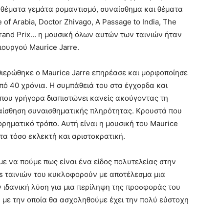
 θέματα γεμάτα ρομαντισμό, συναίσθημα και θέματα
f Arabia, Doctor Zhivago, A Passage to India, The
rand Prix… η μουσική όλων αυτών των ταινιών ήταν
ουργού Μaurice Jarre.
αθιερώθηκε ο Μaurice Jarre επηρέασε και μορφοποίησε
πό 40 χρόνια. Η συμπάθειά του στα έγχορδα και
 που γρήγορα διαπιστώνει κανείς ακούγοντας τη
αίσθηση συναισθηματικής πληρότητας. Κρουστά που
ορηματικό τρόπο. Αυτή είναι η μουσική του Μaurice
τα τόσο εκλεκτή και αριστοκρατική.
με να πούμε πως είναι ένα είδος πολυτελείας στην
s ταινιών του κυκλοφορούν με αποτέλεσμα μια
ν ιδανική λύση για μια περίληψη της προσφοράς του
 με την οποία θα ασχοληθούμε έχει την πολύ εύστοχη