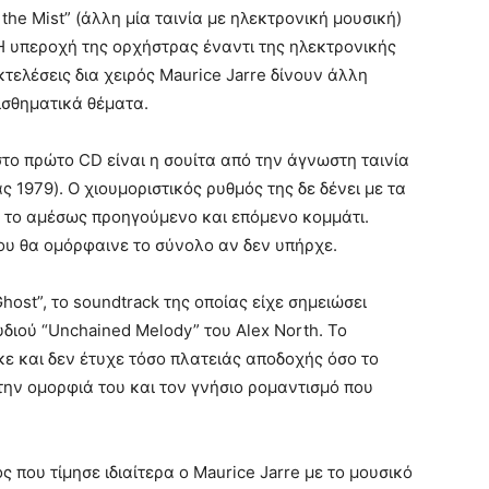
in the Mist” (άλλη μία ταινία με ηλεκτρονική μουσική)
Η υπεροχή της ορχήστρας έναντι της ηλεκτρονικής
κτελέσεις δια χειρός Μaurice Jarre δίνουν άλλη
ισθηματικά θέματα.
στο πρώτο CD είναι η σουίτα από την άγνωστη ταινία
 1979). Ο χιουμοριστικός ρυθμός της δε δένει με τα
ε το αμέσως προηγούμενο και επόμενο κομμάτι.
υ θα ομόρφαινε το σύνολο αν δεν υπήρχε.
host”, το soundtrack της οποίας είχε σημειώσει
διού “Unchained Melody” του Alex North. Το
κε και δεν έτυχε τόσο πλατειάς αποδοχής όσο το
 την ομορφιά του και τον γνήσιο ρομαντισμό που
ς που τίμησε ιδιαίτερα ο Μaurice Jarre με το μουσικό