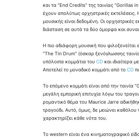
και τα “End Credits” της ταινίας “Gorillas 
έχουν απολύτως ορχηστρικές εκτελέσεις. 
μουσικής είναι δεδομένη. Οι ορχηστρικές ε
διάσταση σε αυτά τα δύο όμορφα και συνα
Η πιο αδιάφορη μουσική που φιλοξενείται 
“The Tin Drum” (όσκαρ ξενόγλωσσης ταινίας
υπόλοιπα κομμάτια του
CD
και ιδιαίτερα μ
Αποτελεί το μοναδικό κομμάτι από το
CD
πο
Το επόμενο κομμάτι είναι από την ταινία “G
μεγάλη εμπορική επιτυχία λόγω του τραγου
ρομαντικό θέμα του Μaurice Jarre αδικήθη
τραγούδι. Αυτό, όμως, δε μειώνει καθόλου
χαρακτηρίζει κάθε νότα του.
Το western είναι ένα κινηματογραφικό είδο