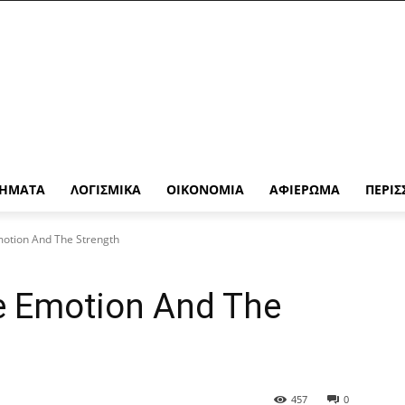
ΉΜΑΤΑ
ΛΟΓΙΣΜΙΚΆ
ΟΙΚΟΝΟΜΊΑ
ΑΦΙΈΡΩΜΑ
ΠΕΡΙΣ
motion And The Strength
he Emotion And The
457
0