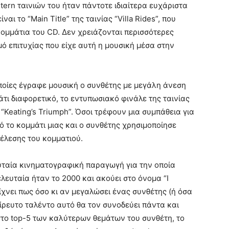
tern ταινιών του ήταν πάντοτε ιδιαίτερα ευχάριστα
ι το “Main Title” της ταινίας “Villa Rides”, που
κομμάτια του CD. Δεν χρειάζονται περισσότερες
μό επιτυχίας που είχε αυτή η μουσική μέσα στην
 οποίες έγραφε μουσική ο συνθέτης με μεγάλη άνεση
άτι διαφορετικό, το εντυπωσιακό φινάλε της ταινίας
 “Keating’s Triumph”. Όσοι τρέφουν μια συμπάθεια για
ό το κομμάτι μιας και ο συνθέτης χρησιμοποίησε
τέλεσης του κομματιού.
ευταία κινηματογραφική παραγωγή για την οποία
λευταία ήταν το 2000 και ακούει στο όνομα “I
είχνει πως όσο κι αν μεγαλώσει ένας συνθέτης (ή όσα
είρευτο ταλέντο αυτό θα τον συνοδεύει πάντα και
στο top-5 των καλύτερων θεμάτων του συνθέτη, το