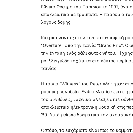
Εθνικό Θέατρο του Παρισιού το 1997, ένα 
αποκλειστικά σε τρομπέτα. Η παρουσία το
λόγους δομής.
Και μπαίνοντας στην κινηματογραφική μουσ
“Overture” από την ταινία “Grand Prix”. 
την ένταση ενός ράλι αυτοκινήτου. Η χρήσ
με ιλλιγγιώδη ταχύτητα στο κέντρο περίπο
ταινίας.
Η ταινία “Witness” του Peter Weir ήταν απ
μουσική συνοδεία. Ενώ ο Μaurice Jarre ήτα
του συνθέσεις, ξαφνικά άλλαξε στυλ σύνθε
αποκλειστικά ηλεκτρονική μουσική στις πε
’80. Αυτό μείωσε δραματικά την ακουστικότ
Ωστόσο, το ευχάριστο είναι πως το κομμάτι 