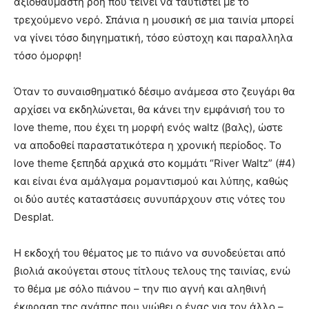
αξιοθαύμαστη ροή που τείνει να ταυτιστεί με το
τρεχούμενο νερό. Σπάνια η μουσική σε μια ταινία μπορεί
να γίνει τόσο διηγηματική, τόσο εύστοχη και παραλληλα
τόσο όμορφη!
Όταν το συναισθηματικό δέσιμο ανάμεσα στο ζευγάρι θα
αρχίσει να εκδηλώνεται, θα κάνει την εμφάνισή του το
love theme, που έχει τη μορφή ενός waltz (βαλς), ώστε
να αποδοθεί παραστατικότερα η χρονική περίοδος. Το
love theme ξεπηδά αρχικά στο κομμάτι “River Waltz” (#4)
και είναι ένα αμάλγαμα ρομαντισμού και λύπης, καθώς
οι δύο αυτές καταστάσεις συνυπάρχουν στις νότες του
Desplat.
Η εκδοχή του θέματος με το πιάνο να συνοδεύεται από
βιολιά ακούγεται στους τίτλους τελους της ταινίας, ενώ
το θέμα με σόλο πιάνου – την πιο αγνή και αληθινή
έκφραση της αγάπης που νιώθει ο ένας για τον άλλο –