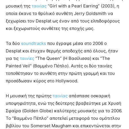
μουσική της
ταινίας
“Girl with a Pearl Earring” (2003), η
οποία έκανε το θρύλικό συνθέτη Jerry Goldsmith να
ξεχωρίσει τον Desplat ως έναν από τους ελπιδοφόρους
και ξεχωριστούς συνθέτες της εποχής μας.
Τα δύο
soundtracks
που έγραψε μέσα στο 2006 o
Desplat και έτυχαν θερμής αποδοχής από όλους, ήταν
για τις
ταινίες
“The Queen” (Η Βασίλισσα) και “The
Painted Veil” (Βαμμένο Πέπλο). Αυτές οι δύο ταινίες
τοποθέτησαν το συνθέτη στην πρώτη γραμμή και του
προσέδωσαν κύρος στο Hollywood.
Η μουσική της πρώτης
ταινίας
απέσπασε οσκαρική
υποψηφιότητα, ενώ της δεύτερης βραβεύτηκε με Χρυσή
Σφαίρα (Golden Globe) καλύτερης μουσικής για το 2006.
Το “Βαμμένο Πέπλο” αποτελεί μεταφορά του ομότιτλου
βιβλίου του Somerset Maugham και επικεντώνεται στην