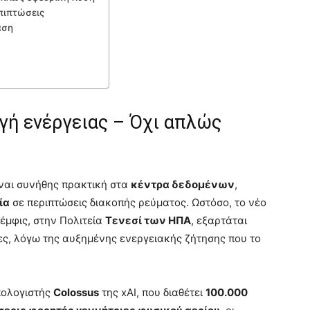
πιπτώσεις
αση
γή ενέργειας – Όχι απλώς
ίναι συνήθης πρακτική στα
κέντρα δεδομένων
,
ία
σε περιπτώσεις διακοπής ρεύματος. Ωστόσο, το νέο
έμφις, στην Πολιτεία
Τενεσί των ΗΠΑ
, εξαρτάται
ες, λόγω της αυξημένης ενεργειακής ζήτησης που το
πολογιστής
Colossus
της xAI, που διαθέτει
100.000