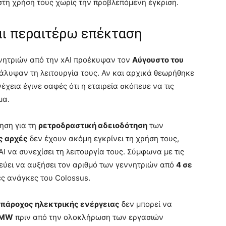
στη χρήση τους χωρίς την προβλεπόμενη έγκριση.
αι περαιτέρω επέκταση
νητριών από την xAI προέκυψαν τον
Αύγουστο του
άλυψαν τη λειτουργία τους. Αν και αρχικά θεωρήθηκε
νέχεια έγινε σαφές ότι η εταιρεία σκόπευε να τις
μα.
τηση για τη
ρετροδραστική αδειοδότηση
των
ς αρχές
δεν έχουν ακόμη εγκρίνει τη χρήση τους,
AI να συνεχίσει τη λειτουργία τους. Σύμφωνα με τις
εύει να αυξήσει τον αριθμό των γεννητριών από
4 σε
ές ανάγκες του Colossus.
πάροχος ηλεκτρικής ενέργειας
δεν μπορεί να
 MW
πριν από την ολοκλήρωση των εργασιών