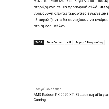
Η xAI του Elon Musk επιλέγει να παρακάμψ
στηριζόμενη σε μια προσωρινή αλλά
υπερβ
νοημοσύνη απαιτεί
τεράστιες ενεργειακ
εξασφαλίζονται θα συνεχίσουν να εγείρο
στο άμεσο μέλλον.
TAGS
Data Center
xAI
Τεχνητή Νοημοσύνη
Κοινοποίηση
Προηγούμενο άρθρο
AMD Radeon RX 9070 XT: Εξαιρετική αξία για
Gaming