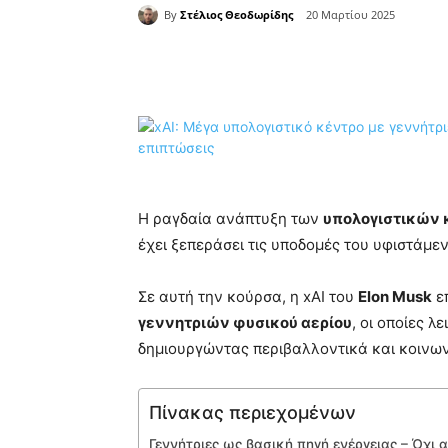
By
Στέλιος Θεοδωρίδης
20 Μαρτίου 2025
Κοινοποίηση
Η ραγδαία ανάπτυξη των
υπολογιστικών κ
έχει ξεπεράσει τις υποδομές του υφιστάμε
Σε αυτή την κούρσα, η xAI του
Elon Musk
επ
γεννητριών φυσικού αερίου
, οι οποίες 
δημιουργώντας περιβαλλοντικά και κοινων
Πίνακας περιεχομένων
Γεννήτριες ως βασική πηγή ενέργειας – Όχι