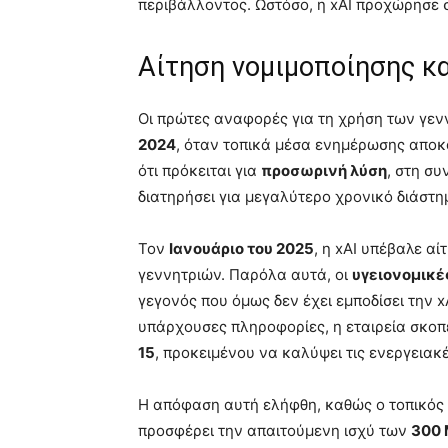
περιβάλλοντος. Ωστόσο, η xAI προχώρησε 
Αίτηση νομιμοποίησης κ
Οι πρώτες αναφορές για τη χρήση των γεν
2024
, όταν τοπικά μέσα ενημέρωσης αποκ
ότι πρόκειται για
προσωρινή λύση
, στη συ
διατηρήσει για μεγαλύτερο χρονικό διάστη
Τον
Ιανουάριο του 2025
, η xAI υπέβαλε αί
γεννητριών. Παρόλα αυτά, οι
υγειονομικέ
γεγονός που όμως δεν έχει εμποδίσει την x
υπάρχουσες πληροφορίες, η εταιρεία σκοπ
15
, προκειμένου να καλύψει τις ενεργειακ
Η απόφαση αυτή ελήφθη, καθώς ο τοπικός
προσφέρει την απαιτούμενη ισχύ των
300