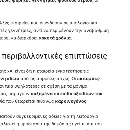
σερις φορητές γεννήτριες φυσικού αερίου
, οι
λλές εταιρείες που επενδύουν σε υπολογιστικά
τές γεννήτριες, αντί να περιμένουν την αναβάθμιση
πορεί να διαρκέσει
αρκετά χρόνια
.
ι περιβαλλοντικές επιπτώσεις
 xAI είναι ότι η εταιρεία εγκατέστησε τις
ενη άδεια
από τις αρμόδιες αρχές. Οι
εκπομπές
μαντικά υψηλότερες σε σχέση με τα μόνιμα
τερα, παράγουν
αυξημένα επίπεδα οξειδίων του
υσία που θεωρείται πιθανώς
καρκινογόνος
.
αιτούν συγκεκριμένες άδειες για τη λειτουργία
αλιστεί η προστασία της δημόσιας υγείας και του