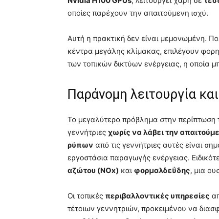
Nvidia H100 GPUs
, λειτουργεί χάρη σε
τέσ
οποίες παρέχουν την απαιτούμενη ισχύ.
Αυτή η πρακτική δεν είναι μεμονωμένη. Πο
κέντρα μεγάλης κλίμακας, επιλέγουν φορη
των τοπικών δικτύων ενέργειας, η οποία μ
Παράνομη λειτουργία κα
Το μεγαλύτερο πρόβλημα στην περίπτωση της
γεννήτριες
χωρίς να λάβει την απαιτούμ
ρύπων
από τις γεννήτριες αυτές είναι ση
εργοστάσια παραγωγής ενέργειας. Ειδικό
αζώτου (NOx)
και
φορμαλδεΰδης
, μια ο
Οι τοπικές
περιβαλλοντικές υπηρεσίες
απ
τέτοιων γεννητριών, προκειμένου να διασφ